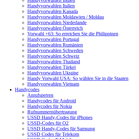
Handyvorwahlen Indien
Handyvorwahlen Italien
Handyvorwahlen Kanada
Handyvorwahlen Moldawien / Moldau
Handyvorwahlen Niederlande
Handyvorwahlen Österreich
Vorwahl +63: So erreichen Sie die Philippinen
Handyvorwahlen Portugal
Handyvorwahlen Rumänien
Handyvorwahlen Schweden
Handyvorwahlen Schweiz
Handyvorwahlen Thailand
Handyvorwahlen Türkei
Handyvorwahlen Ukraine
Handy Vorwahl USA: So wählen Sie in die Staaten
Handyvorwahlen Vietnam
Handycodes
Anrufsperren
Handycodes für Android
Handycodes für Nokia
Rufnummernübertragung
USSD Handy-Codes für iPhones
USSD-Codes für O2
USSD Handy-Codes für Samsung
USSD Codes für Telekom