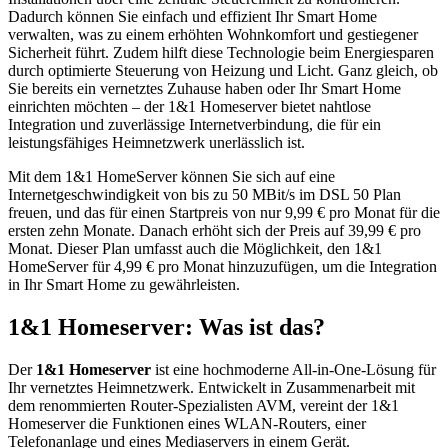
Dadurch können Sie einfach und effizient Ihr Smart Home
verwalten, was zu einem erhöhten Wohnkomfort und gestiegener
Sicherheit führt. Zudem hilft diese Technologie beim Energiesparen
durch optimierte Steuerung von Heizung und Licht. Ganz gleich, ob
Sie bereits ein vernetztes Zuhause haben oder Ihr Smart Home
einrichten möchten – der 1&1 Homeserver bietet nahtlose
Integration und zuverlässige Internetverbindung, die für ein
leistungsfähiges Heimnetzwerk unerlässlich ist.
Mit dem 1&1 HomeServer können Sie sich auf eine
Internetgeschwindigkeit von bis zu 50 MBit/s im DSL 50 Plan
freuen, und das für einen Startpreis von nur 9,99 € pro Monat für die
ersten zehn Monate. Danach erhöht sich der Preis auf 39,99 € pro
Monat. Dieser Plan umfasst auch die Möglichkeit, den 1&1
HomeServer für 4,99 € pro Monat hinzuzufügen, um die Integration
in Ihr Smart Home zu gewährleisten.
1&1 Homeserver: Was ist das?
Der
1&1 Homeserver
ist eine hochmoderne All-in-One-Lösung für
Ihr vernetztes Heimnetzwerk. Entwickelt in Zusammenarbeit mit
dem renommierten Router-Spezialisten AVM, vereint der 1&1
Homeserver die Funktionen eines WLAN-Routers, einer
Telefonanlage und eines Mediaservers in einem Gerät.