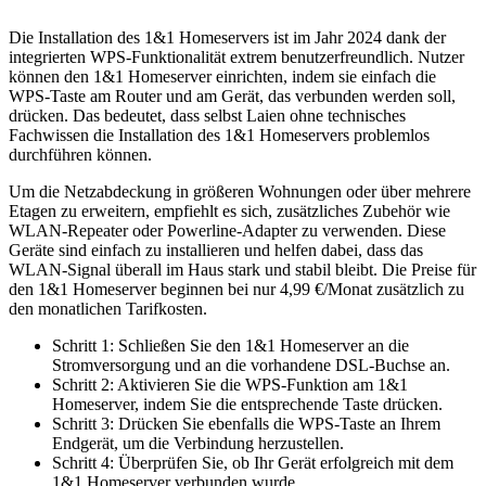
Die Installation des 1&1 Homeservers ist im Jahr 2024 dank der
integrierten WPS-Funktionalität extrem benutzerfreundlich. Nutzer
können den 1&1 Homeserver einrichten, indem sie einfach die
WPS-Taste am Router und am Gerät, das verbunden werden soll,
drücken. Das bedeutet, dass selbst Laien ohne technisches
Fachwissen die Installation des 1&1 Homeservers problemlos
durchführen können.
Um die Netzabdeckung in größeren Wohnungen oder über mehrere
Etagen zu erweitern, empfiehlt es sich, zusätzliches Zubehör wie
WLAN-Repeater oder Powerline-Adapter zu verwenden. Diese
Geräte sind einfach zu installieren und helfen dabei, dass das
WLAN-Signal überall im Haus stark und stabil bleibt. Die Preise für
den 1&1 Homeserver beginnen bei nur 4,99 €/Monat zusätzlich zu
den monatlichen Tarifkosten.
Schritt 1: Schließen Sie den 1&1 Homeserver an die
Stromversorgung und an die vorhandene DSL-Buchse an.
Schritt 2: Aktivieren Sie die WPS-Funktion am 1&1
Homeserver, indem Sie die entsprechende Taste drücken.
Schritt 3: Drücken Sie ebenfalls die WPS-Taste an Ihrem
Endgerät, um die Verbindung herzustellen.
Schritt 4: Überprüfen Sie, ob Ihr Gerät erfolgreich mit dem
1&1 Homeserver verbunden wurde.