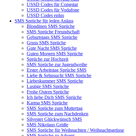
USSD Codes für Congstar
USSD Codes für Vodafone
USSD Codes eplus
SMS Sprüche für jeden Anlass
Blondinen SMS Sprüche
SMS Sprüche Freundschaft
Geburtstags SMS Sprüche
Gruss SMS Sprüche
Gute Nacht SMS Sprüche
Guten Morgen SMS Sprüche
Sprüche zur Hochzeit
SMS Sprüche zur Jugendweihe
Erster Arbeitstag Sprüche SMS
Liebe & Sehnsucht SMS Sprüche
Liebeskummer SMS Sprüche
Lustige SMS Sprüche
Frohe Ostern Sprüche
Ich liebe Dich SMS Sprüche
Karma SMS Sprüche
SMS Sprüche zum Muttertag
SMS Sprüche zum Nachdenken
Silvester Glückwünsch SMS
SMS Nikolaus Grüße
SMS Sprüche für Weihnachten / Weihnachtsgrüsse
SMS Sprüche zu Advent