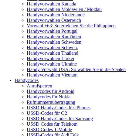
Handyvorwahlen Kanada
Handyvorwahlen Moldawien / Moldau
Handyvorwahlen Niederlande
Handyvorwahlen Österreich
Vorwahl +63: So erreichen Sie die Philippinen
Handyvorwahlen Portugal
Handyvorwahlen Rumänien
Handyvorwahlen Schweden
Handyvorwahlen Schweiz
Handyvorwahlen Thailand
Handyvorwahlen Türkei
Handyvorwahlen Ukraine
Handy Vorwahl USA: So wählen Sie in die Staaten
Handyvorwahlen Vietnam
Handycodes
Anrufsperren
Handycodes für Android
Handycodes für Nokia
Rufnummernübertragung
USSD Handy-Codes für iPhones
USSD-Codes für O2
USSD Handy-Codes für Samsung
USSD Codes für Telekom
USSD Codes T-Mobile
USSD-Codes für Aldi Talk