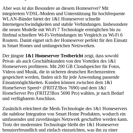
Aber
was ist das
Besondere an diesem Homeserver? Mit
integriertem VDSL-Modem und Unterstützung für hochfrequente
WLAN-Bänder bietet der 1&1 Homeserver schnelle
Internetgeschwindigkeiten und stabile Verbindungen. Insbesondere
die neuen Modelle mit Wi-Fi 7 Technologie ermöglichen bis zu
fünfmal schnellere Wi-Fi-Verbindungen im Vergleich zu Wi-Fi 6
Routern. Damit eignet sich der Homeserver perfekt für den Einsatz
in Smart Homes und umfangreichen Netzwerken.
Der jüngste
1&1 Homeserver Testbericht
zeigt, dass sowohl
Privat- als auch Geschäftskunden von den Vorteilen des 1&1
Homeservers profitieren. Mit 200 GB Cloudspeicher für Fotos,
Videos und Musik, die in sicheren deutschen Rechenzentren
gespeichert werden, finden sich für jede Anwendung passende
Einsatzmöglichkeiten. Kunden können zwischen dem 1&1
HomeServer Speed+ (FRITZ!Box 7690) und dem 1&1
HomeServer Pro (FRITZ!Box 5690 Pro) wählen, je nach Bedarf
und verfügbarem Anschluss.
Zusätzlich erleichtert die Mesh-Technologie des 1&1 Homeservers
die nahtlose Integration von Smart Home Produkten, wodurch ein
umfassendes und zuverlässiges Netzwerk geschaffen werden kann.
Trotz der modernsten Technologie bleibt der 1&1 Homeserver
benutzerfreundlich und einfach einzurichten, was ihn zu einer