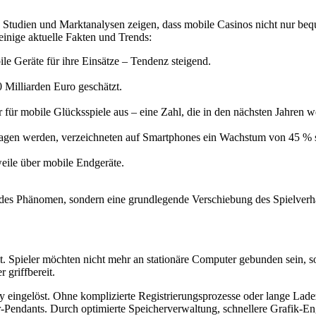
Studien und Marktanalysen zeigen, dass mobile Casinos nicht nur bequ
einige aktuelle Fakten und Trends:
le Geräte für ihre Einsätze – Tendenz steigend.
 Milliarden Euro geschätzt.
 für mobile Glücksspiele aus – eine Zahl, die in den nächsten Jahren w
tragen werden, verzeichneten auf Smartphones ein Wachstum von 45 % s
eile über mobile Endgeräte.
endes Phänomen, sondern eine grundlegende Verschiebung des Spielverha
t. Spieler möchten nicht mehr an stationäre Computer gebunden sein, so
 griffbereit.
eingelöst. Ohne komplizierte Registrierungsprozesse oder lange Ladez
r-Pendants. Durch optimierte Speicherverwaltung, schnellere Grafik-E