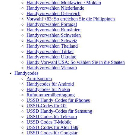
Handyvorwahlen Moldawien / Moldau
Handyvorwahlen Niederlande
Handyvorwahlen Österreich
Vorwahl +63: So erreichen Sie die Philippinen
Handyvorwahlen Portugal
Handyvorwahlen Rumänien
Handyvorwahlen Schweden
Handyvorwahlen Schweiz
Handyvorwahlen Thailand
Handyvorwahlen Türkei
Handyvorwahlen Ukraine
Handy Vorwahl USA: So wählen Sie in die Staaten
Handyvorwahlen Vietnam
Handycodes
Anrufsperren
Handycodes für Android
Handycodes für Nokia
Rufnummernübertragung
USSD Handy-Codes für iPhones
USSD-Codes für O2
USSD Handy-Codes für Samsung
USSD Codes für Telekom
USSD Codes T-Mobile
USSD-Codes für Aldi Talk
USSD Codes für Congstar