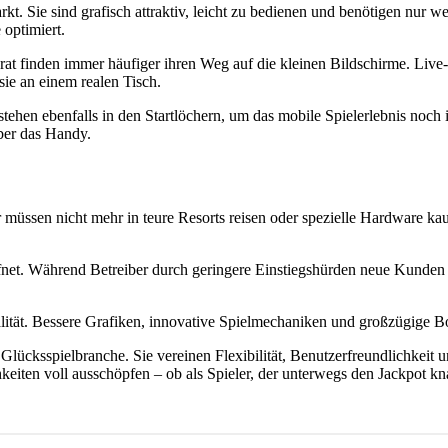
t. Sie sind grafisch attraktiv, leicht zu bedienen und benötigen nur 
 optimiert.
rat finden immer häufiger ihren Weg auf die kleinen Bildschirme. Live
sie an einem realen Tisch.
ehen ebenfalls in den Startlöchern, um das mobile Spielerlebnis noch 
ber das Handy.
 müssen nicht mehr in teure Resorts reisen oder spezielle Hardware ka
ffnet. Während Betreiber durch geringere Einstiegshürden neue Kunden 
ität. Bessere Grafiken, innovative Spielmechaniken und großzügige B
 Glücksspielbranche. Sie vereinen Flexibilität, Benutzerfreundlichkeit 
hkeiten voll ausschöpfen – ob als Spieler, der unterwegs den Jackpot k