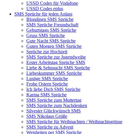
USSD Codes für Vodafone
USSD Codes eplus
SMS Sprüche für jeden Anlass
Blondinen SMS Sprüche
SMS Sprüche Freundschaft
Geburtstags SMS Sprüche
Gruss SMS Sprüche
Gute Nacht SMS Sprüche
Guten Morgen SMS Sprüche
Sprüche zur Hochzeit
SMS Sprüche zur Jugendweihe
Erster Arbeitstag Sprüche SMS
Liebe & Sehnsucht SMS Sprüche
Liebeskummer SMS Sprüche
Lustige SMS Sprüche
Frohe Ostern Sprüche
Ich liebe Dich SMS Sprüche
Karma SMS Sprüche
SMS Sprüche zum Muttertag
SMS Sprüche zum Nachdenken
Silvester Glückwünsch SMS
SMS Nikolaus Grüße
SMS Sprüche für Weihnachten / Weihnachtsgrüsse
SMS Sprüche zu Advent
Weisheiten per SMS Sprüche