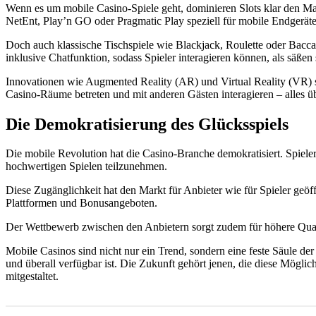
Wenn es um mobile Casino-Spiele geht, dominieren Slots klar den Mark
NetEnt, Play’n GO oder Pragmatic Play speziell für mobile Endgeräte
Doch auch klassische Tischspiele wie Blackjack, Roulette oder Bacca
inklusive Chatfunktion, sodass Spieler interagieren können, als säßen 
Innovationen wie Augmented Reality (AR) und Virtual Reality (VR) st
Casino-Räume betreten und mit anderen Gästen interagieren – alles ü
Die Demokratisierung des Glücksspiels
Die mobile Revolution hat die Casino-Branche demokratisiert. Spieler
hochwertigen Spielen teilzunehmen.
Diese Zugänglichkeit hat den Markt für Anbieter wie für Spieler geö
Plattformen und Bonusangeboten.
Der Wettbewerb zwischen den Anbietern sorgt zudem für höhere Qual
Mobile Casinos sind nicht nur ein Trend, sondern eine feste Säule der
und überall verfügbar ist. Die Zukunft gehört jenen, die diese Möglic
mitgestaltet.