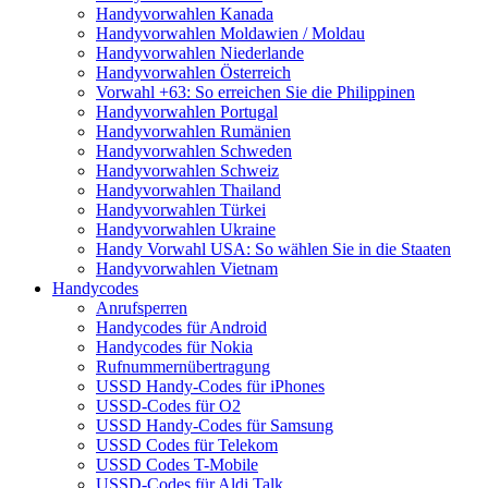
Handyvorwahlen Kanada
Handyvorwahlen Moldawien / Moldau
Handyvorwahlen Niederlande
Handyvorwahlen Österreich
Vorwahl +63: So erreichen Sie die Philippinen
Handyvorwahlen Portugal
Handyvorwahlen Rumänien
Handyvorwahlen Schweden
Handyvorwahlen Schweiz
Handyvorwahlen Thailand
Handyvorwahlen Türkei
Handyvorwahlen Ukraine
Handy Vorwahl USA: So wählen Sie in die Staaten
Handyvorwahlen Vietnam
Handycodes
Anrufsperren
Handycodes für Android
Handycodes für Nokia
Rufnummernübertragung
USSD Handy-Codes für iPhones
USSD-Codes für O2
USSD Handy-Codes für Samsung
USSD Codes für Telekom
USSD Codes T-Mobile
USSD-Codes für Aldi Talk