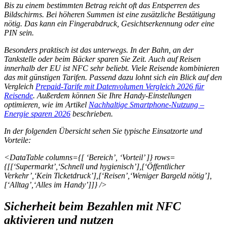
Bis zu einem bestimmten Betrag reicht oft das Entsperren des
Bildschirms. Bei höheren Summen ist eine zusätzliche Bestätigung
nötig. Das kann ein Fingerabdruck, Gesichtserkennung oder eine
PIN sein.
Besonders praktisch ist das unterwegs. In der Bahn, an der
Tankstelle oder beim Bäcker sparen Sie Zeit. Auch auf Reisen
innerhalb der EU ist NFC sehr beliebt. Viele Reisende kombinieren
das mit günstigen Tarifen. Passend dazu lohnt sich ein Blick auf den
Vergleich
Prepaid‑Tarife mit Datenvolumen Vergleich 2026 für
Reisende
. Außerdem können Sie Ihre Handy‑Einstellungen
optimieren, wie im Artikel
Nachhaltige Smartphone‑Nutzung –
Energie sparen 2026
beschrieben.
In der folgenden Übersicht sehen Sie typische Einsatzorte und
Vorteile:
<DataTable columns={[ ‘Bereich’, ‘Vorteil’ ]} rows=
{[[‘Supermarkt’,‘Schnell und hygienisch’],[‘Öffentlicher
Verkehr’,‘Kein Ticketdruck’],[‘Reisen’,‘Weniger Bargeld nötig’],
[‘Alltag’,‘Alles im Handy’]]} />
Sicherheit beim Bezahlen mit NFC
aktivieren und nutzen