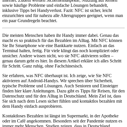
Internet. Zudem werden Sicherheitsaspekte, Nutzung auf Reisen
sowie häufige Probleme und einfache Lösungen behandelt,
inklusive Tipps bei Handyverlust. Fazit: NFC ist sicher, leicht
einzurichten und für nahezu alle Altersgruppen geeignet, wenn man
ein paar Grundregeln beachtet.
Die meisten Menschen haben ihr Handy immer dabei. Genau das
macht es so praktisch für das Bezahlen im Alltag. Mit NFC können
Sie Ihr Smartphone wie eine Bankkarte nutzen. Einfach an das
Terminal halten, fertig. Für viele klingt das noch kompliziert oder
unsicher. Andere wissen nicht, wo sie NFC aktivieren sollen –
genau darum geht es hier. In diesem Artikel erkläre ich alles Schritt
für Schritt. Ganz ruhig, ohne Fachchinesisch.
Sie erfahren, was NFC überhaupt ist. Ich zeige, wie Sie NFC
aktivieren auf Android‑Handys. Wir sprechen über Sicherheit,
typische Probleme und Lösungen. Auch Senioren und Einsteiger
finden hier klare Anleitungen. Dazu gibt es Tipps für Reisen, für den
Datenschutz und für den Alltag in Deutschland. Mein Ziel ist, dass
Sie sich nach dem Lesen sicher fühlen und kontaktlos bezahlen mit
dem Handy einfach ausprobieren.
Kontaktloses Bezahlen ist längst im Supermarkt, in der Apotheke
oder im Café angekommen. Besonders seit der Pandemie nutzen es
immer mehr Menschen. Studien zeigen, dass in Deutschland