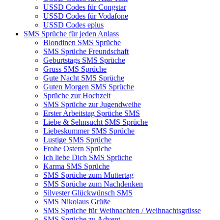
USSD Codes für Congstar
USSD Codes für Vodafone
USSD Codes eplus
SMS Sprüche für jeden Anlass
Blondinen SMS Sprüche
SMS Sprüche Freundschaft
Geburtstags SMS Sprüche
Gruss SMS Sprüche
Gute Nacht SMS Sprüche
Guten Morgen SMS Sprüche
Sprüche zur Hochzeit
SMS Sprüche zur Jugendweihe
Erster Arbeitstag Sprüche SMS
Liebe & Sehnsucht SMS Sprüche
Liebeskummer SMS Sprüche
Lustige SMS Sprüche
Frohe Ostern Sprüche
Ich liebe Dich SMS Sprüche
Karma SMS Sprüche
SMS Sprüche zum Muttertag
SMS Sprüche zum Nachdenken
Silvester Glückwünsch SMS
SMS Nikolaus Grüße
SMS Sprüche für Weihnachten / Weihnachtsgrüsse
SMS Sprüche zu Advent