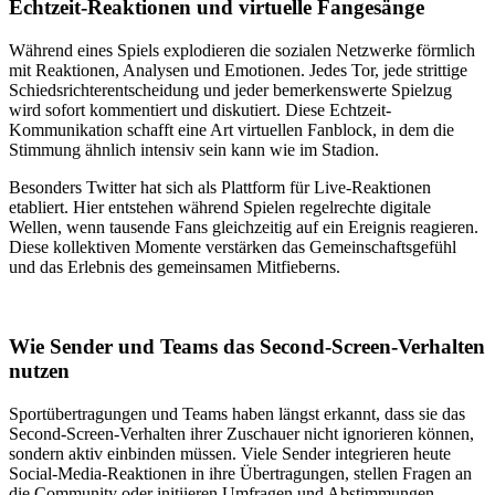
Echtzeit-Reaktionen und virtuelle Fangesänge
Während eines Spiels explodieren die sozialen Netzwerke förmlich
mit Reaktionen, Analysen und Emotionen. Jedes Tor, jede strittige
Schiedsrichterentscheidung und jeder bemerkenswerte Spielzug
wird sofort kommentiert und diskutiert. Diese Echtzeit-
Kommunikation schafft eine Art virtuellen Fanblock, in dem die
Stimmung ähnlich intensiv sein kann wie im Stadion.
Besonders Twitter hat sich als Plattform für Live-Reaktionen
etabliert. Hier entstehen während Spielen regelrechte digitale
Wellen, wenn tausende Fans gleichzeitig auf ein Ereignis reagieren.
Diese kollektiven Momente verstärken das Gemeinschaftsgefühl
und das Erlebnis des gemeinsamen Mitfieberns.
Wie Sender und Teams das Second-Screen-Verhalten
nutzen
Sportübertragungen und Teams haben längst erkannt, dass sie das
Second-Screen-Verhalten ihrer Zuschauer nicht ignorieren können,
sondern aktiv einbinden müssen. Viele Sender integrieren heute
Social-Media-Reaktionen in ihre Übertragungen, stellen Fragen an
die Community oder initiieren Umfragen und Abstimmungen.