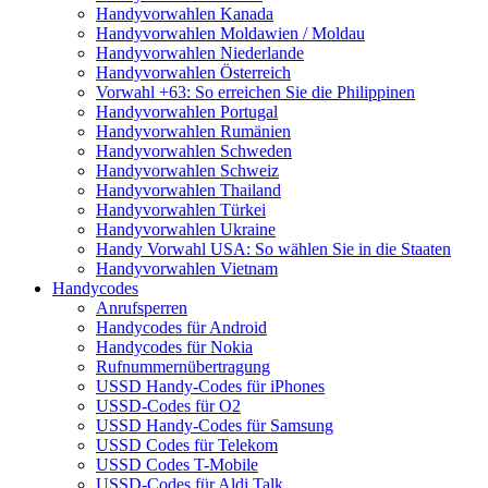
Handyvorwahlen Kanada
Handyvorwahlen Moldawien / Moldau
Handyvorwahlen Niederlande
Handyvorwahlen Österreich
Vorwahl +63: So erreichen Sie die Philippinen
Handyvorwahlen Portugal
Handyvorwahlen Rumänien
Handyvorwahlen Schweden
Handyvorwahlen Schweiz
Handyvorwahlen Thailand
Handyvorwahlen Türkei
Handyvorwahlen Ukraine
Handy Vorwahl USA: So wählen Sie in die Staaten
Handyvorwahlen Vietnam
Handycodes
Anrufsperren
Handycodes für Android
Handycodes für Nokia
Rufnummernübertragung
USSD Handy-Codes für iPhones
USSD-Codes für O2
USSD Handy-Codes für Samsung
USSD Codes für Telekom
USSD Codes T-Mobile
USSD-Codes für Aldi Talk