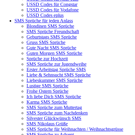
USSD Codes für Congstar
USSD Codes für Vodafone
USSD Codes eplus
SMS Sprüche für jeden Anlass
Blondinen SMS Sprüche
SMS Sprüche Freundschaft
Geburtstags SMS Sprüche
Gruss SMS Sprüche
Gute Nacht SMS Sprüche
Guten Morgen SMS Sprüche
Sprüche zur Hochzeit
SMS Sprüche zur Jugendweihe
Erster Arbeitstag Sprüche SMS
Liebe & Sehnsucht SMS Sprüche
Liebeskummer SMS Sprüche
Lustige SMS Sprüche
Frohe Ostern Sprüche
Ich liebe Dich SMS Sprüche
Karma SMS Sprüche
SMS Sprüche zum Muttertag
SMS Sprüche zum Nachdenken
Silvester Glückwünsch SMS
SMS Nikolaus Grüße
SMS Sprüche für Weihnachten / Weihnachtsgrüsse
SMS Sprüche zu Advent