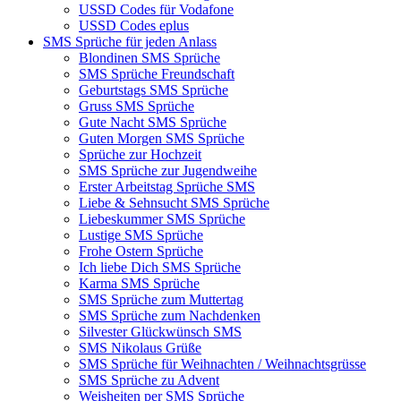
USSD Codes für Vodafone
USSD Codes eplus
SMS Sprüche für jeden Anlass
Blondinen SMS Sprüche
SMS Sprüche Freundschaft
Geburtstags SMS Sprüche
Gruss SMS Sprüche
Gute Nacht SMS Sprüche
Guten Morgen SMS Sprüche
Sprüche zur Hochzeit
SMS Sprüche zur Jugendweihe
Erster Arbeitstag Sprüche SMS
Liebe & Sehnsucht SMS Sprüche
Liebeskummer SMS Sprüche
Lustige SMS Sprüche
Frohe Ostern Sprüche
Ich liebe Dich SMS Sprüche
Karma SMS Sprüche
SMS Sprüche zum Muttertag
SMS Sprüche zum Nachdenken
Silvester Glückwünsch SMS
SMS Nikolaus Grüße
SMS Sprüche für Weihnachten / Weihnachtsgrüsse
SMS Sprüche zu Advent
Weisheiten per SMS Sprüche