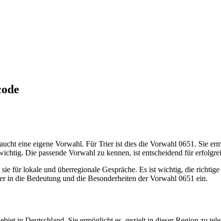
code
raucht eine eigene Vorwahl. Für Trier ist dies die Vorwahl 0651. Sie er
ichtig. Die passende Vorwahl zu kennen, ist entscheidend für erfolgre
 sie für lokale und überregionale Gespräche. Es ist wichtig, die richt
fer in die Bedeutung und die Besonderheiten der Vorwahl 0651 ein.
iet in Deutschland. Sie ermöglicht es, gezielt in dieser Region zu tel