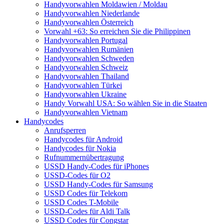
Handyvorwahlen Moldawien / Moldau
Handyvorwahlen Niederlande
Handyvorwahlen Österreich
Vorwahl +63: So erreichen Sie die Philippinen
Handyvorwahlen Portugal
Handyvorwahlen Rumänien
Handyvorwahlen Schweden
Handyvorwahlen Schweiz
Handyvorwahlen Thailand
Handyvorwahlen Türkei
Handyvorwahlen Ukraine
Handy Vorwahl USA: So wählen Sie in die Staaten
Handyvorwahlen Vietnam
Handycodes
Anrufsperren
Handycodes für Android
Handycodes für Nokia
Rufnummernübertragung
USSD Handy-Codes für iPhones
USSD-Codes für O2
USSD Handy-Codes für Samsung
USSD Codes für Telekom
USSD Codes T-Mobile
USSD-Codes für Aldi Talk
USSD Codes für Congstar