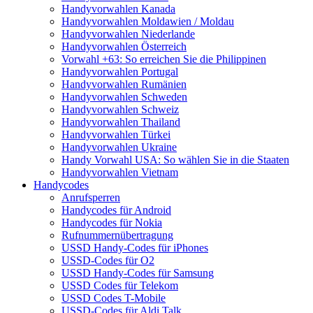
Handyvorwahlen Kanada
Handyvorwahlen Moldawien / Moldau
Handyvorwahlen Niederlande
Handyvorwahlen Österreich
Vorwahl +63: So erreichen Sie die Philippinen
Handyvorwahlen Portugal
Handyvorwahlen Rumänien
Handyvorwahlen Schweden
Handyvorwahlen Schweiz
Handyvorwahlen Thailand
Handyvorwahlen Türkei
Handyvorwahlen Ukraine
Handy Vorwahl USA: So wählen Sie in die Staaten
Handyvorwahlen Vietnam
Handycodes
Anrufsperren
Handycodes für Android
Handycodes für Nokia
Rufnummernübertragung
USSD Handy-Codes für iPhones
USSD-Codes für O2
USSD Handy-Codes für Samsung
USSD Codes für Telekom
USSD Codes T-Mobile
USSD-Codes für Aldi Talk