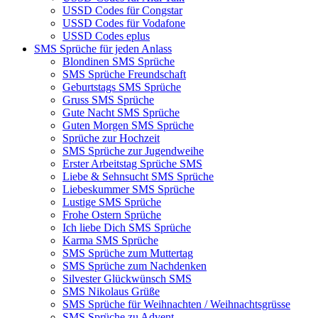
USSD Codes für Congstar
USSD Codes für Vodafone
USSD Codes eplus
SMS Sprüche für jeden Anlass
Blondinen SMS Sprüche
SMS Sprüche Freundschaft
Geburtstags SMS Sprüche
Gruss SMS Sprüche
Gute Nacht SMS Sprüche
Guten Morgen SMS Sprüche
Sprüche zur Hochzeit
SMS Sprüche zur Jugendweihe
Erster Arbeitstag Sprüche SMS
Liebe & Sehnsucht SMS Sprüche
Liebeskummer SMS Sprüche
Lustige SMS Sprüche
Frohe Ostern Sprüche
Ich liebe Dich SMS Sprüche
Karma SMS Sprüche
SMS Sprüche zum Muttertag
SMS Sprüche zum Nachdenken
Silvester Glückwünsch SMS
SMS Nikolaus Grüße
SMS Sprüche für Weihnachten / Weihnachtsgrüsse
SMS Sprüche zu Advent