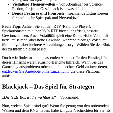
Vielfältige Themenwelten
– von Abenteuer bis Science-
Fiction, für jeden Geschmack ist etwas dabei
Bonus-Features und Freispiele
– spannende Extras sorgen
für noch mehr Spielspaß und Nervenkitzel
Profi-Tipp
: Achten Sie auf den RTP (Return to Player).
Spielautomaten mit über 96 % RTP bieten langfristig bessere
Gewinnchancen. Auch Volatilität spielt eine Rolle: Hohe Volatilität
bedeutet seltene, aber hohe Gewinne, während niedrige Volatilität
für häufige, aber kleinere Auszahlungen sorgt. Wählen Sie den Slot,
der zu Ihrem Spielstil passt!
Doch wie findet man den passenden Anbieter für den Einstieg? In
dieser Hinsicht wären eCasino-Berichte hilfreich. Wenn Sie das
Gameplay ausprobieren möchten, ohne echtes Geld zu investieren,
entdecken Sie Angebote ohne Einzahlung
, die diese Plattform
anbietet.
Blackjack – Das Spiel für Strategen
„
Die letzte Box ist die wichtigste.
“ – Volksmund.
Nun, welche Spiele sind gut? Wenn Sie genug von den rotierenden
Walzen und dem RNG haben, habe ich gute Nachrichten für Sie: Es