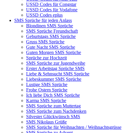
USSD Codes für Congstar
USSD Codes für Vodafone
USSD Codes eplus
SMS Sprüche für jeden Anlass
Blondinen SMS Sprüche
SMS Sprüche Freundschaft
Geburtstags SMS Sprüche
Gruss SMS Sprüche
Gute Nacht SMS Sprüche
Guten Morgen SMS Sprüche
Sprüche zur Hochzeit
SMS Sprüche zur Jugendweihe
Erster Arbeitstag Sprüche SMS
Liebe & Sehnsucht SMS Sprüche
Liebeskummer SMS Sprüche
Lustige SMS Sprüche
Frohe Ostern Sprüche
Ich liebe Dich SMS Sprüche
Karma SMS Sprüche
SMS Sprüche zum Muttertag
SMS Sprüche zum Nachdenken
Silvester Glückwünsch SMS
SMS Nikolaus Grüße
SMS Sprüche für Weihnachten / Weihnachtsgrüsse
SMS Sprüche zu Advent