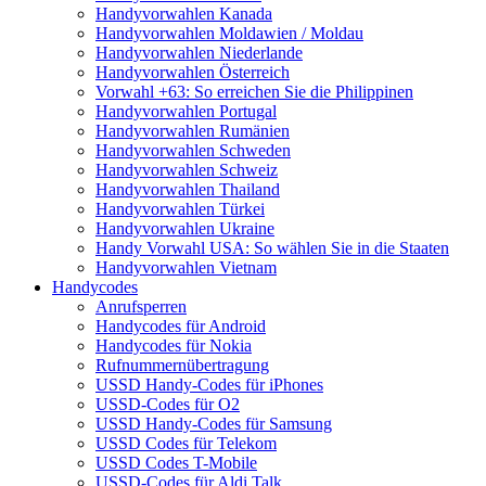
Handyvorwahlen Kanada
Handyvorwahlen Moldawien / Moldau
Handyvorwahlen Niederlande
Handyvorwahlen Österreich
Vorwahl +63: So erreichen Sie die Philippinen
Handyvorwahlen Portugal
Handyvorwahlen Rumänien
Handyvorwahlen Schweden
Handyvorwahlen Schweiz
Handyvorwahlen Thailand
Handyvorwahlen Türkei
Handyvorwahlen Ukraine
Handy Vorwahl USA: So wählen Sie in die Staaten
Handyvorwahlen Vietnam
Handycodes
Anrufsperren
Handycodes für Android
Handycodes für Nokia
Rufnummernübertragung
USSD Handy-Codes für iPhones
USSD-Codes für O2
USSD Handy-Codes für Samsung
USSD Codes für Telekom
USSD Codes T-Mobile
USSD-Codes für Aldi Talk