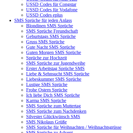
USSD Codes für Congstar
USSD Codes für Vodafone
USSD Codes eplus
SMS Sprüche für jeden Anlass
Blondinen SMS Sprüche
SMS Sprüche Freundschaft
Geburtstags SMS Sprüche
Gruss SMS Sprüche
Gute Nacht SMS Sprüche
Guten Morgen SMS Sprüche
Sprüche zur Hochzeit
SMS Sprüche zur Jugendweihe
Erster Arbeitstag Sprüche SMS
Liebe & Sehnsucht SMS Sprüche
Liebeskummer SMS Sprüche
Lustige SMS Sprüche
Frohe Ostern Sprüche
Ich liebe Dich SMS Sprüche
Karma SMS Sprüche
SMS Sprüche zum Muttertag
SMS Sprüche zum Nachdenken
Silvester Glückwünsch SMS
SMS Nikolaus Grüße
SMS Sprüche für Weihnachten / Weihnachtsgrüsse
SMS Sprüche zu Advent