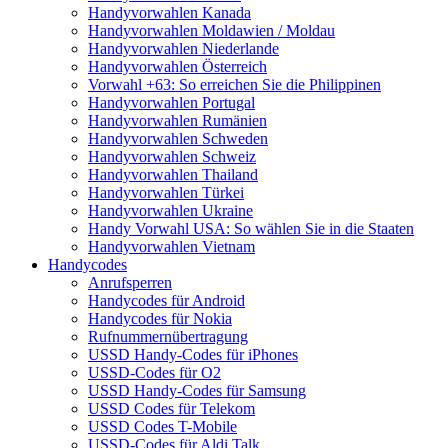
Handyvorwahlen Kanada
Handyvorwahlen Moldawien / Moldau
Handyvorwahlen Niederlande
Handyvorwahlen Österreich
Vorwahl +63: So erreichen Sie die Philippinen
Handyvorwahlen Portugal
Handyvorwahlen Rumänien
Handyvorwahlen Schweden
Handyvorwahlen Schweiz
Handyvorwahlen Thailand
Handyvorwahlen Türkei
Handyvorwahlen Ukraine
Handy Vorwahl USA: So wählen Sie in die Staaten
Handyvorwahlen Vietnam
Handycodes
Anrufsperren
Handycodes für Android
Handycodes für Nokia
Rufnummernübertragung
USSD Handy-Codes für iPhones
USSD-Codes für O2
USSD Handy-Codes für Samsung
USSD Codes für Telekom
USSD Codes T-Mobile
USSD-Codes für Aldi Talk