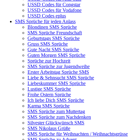
USSD Codes für Congstar
USSD Codes für Vodafone
USSD Codes eplus
SMS Sprüche für jeden Anlass
Blondinen SMS Sprüche
SMS Sprüche Freundschaft
Geburtstags SMS Sprüche
Gruss SMS Sprüche
Gute Nacht SMS Sprüche
Guten Morgen SMS Sprüche
Sprüche zur Hochzeit
SMS Sprüche zur Jugendweihe
Erster Arbeitstag Sprüche SMS
Liebe & Sehnsucht SMS Sprüche
Liebeskummer SMS Sprüche
Lustige SMS Sprüche
Frohe Ostern Sprüche
Ich liebe Dich SMS Sprüche
Karma SMS Sprüche
SMS Sprüche zum Muttertag
SMS Sprüche zum Nachdenken
Silvester Glückwünsch SMS
SMS Nikolaus Grüße
SMS Sprüche für Weihnachten / Weihnachtsgrüsse
SMS Sprüche zu Advent