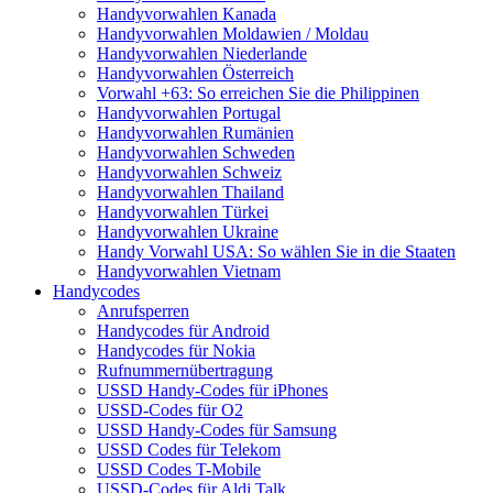
Handyvorwahlen Kanada
Handyvorwahlen Moldawien / Moldau
Handyvorwahlen Niederlande
Handyvorwahlen Österreich
Vorwahl +63: So erreichen Sie die Philippinen
Handyvorwahlen Portugal
Handyvorwahlen Rumänien
Handyvorwahlen Schweden
Handyvorwahlen Schweiz
Handyvorwahlen Thailand
Handyvorwahlen Türkei
Handyvorwahlen Ukraine
Handy Vorwahl USA: So wählen Sie in die Staaten
Handyvorwahlen Vietnam
Handycodes
Anrufsperren
Handycodes für Android
Handycodes für Nokia
Rufnummernübertragung
USSD Handy-Codes für iPhones
USSD-Codes für O2
USSD Handy-Codes für Samsung
USSD Codes für Telekom
USSD Codes T-Mobile
USSD-Codes für Aldi Talk