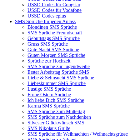
USSD Codes für Congstar
USSD Codes für Vodafone
USSD Codes eplus
SMS Sprüche für jeden Anlass
Blondinen SMS Sprüche
SMS Sprüche Freundschaft
Geburtstags SMS Sprüche
Gruss SMS Sprüche
Gute Nacht SMS Sprüche
Guten Morgen SMS Sprüche
Sprüche zur Hochzeit
SMS Sprüche zur Jugendweihe
Erster Arbeitstag Sprüche SMS
Liebe & Sehnsucht SMS Sprüche
Liebeskummer SMS Sprüche
Lustige SMS Sprüche
Frohe Ostern Sprüche
Ich liebe Dich SMS Sprüche
Karma SMS Sprüche
SMS Sprüche zum Muttertag
SMS Sprüche zum Nachdenken
Silvester Glückwünsch SMS
SMS Nikolaus Grüße
SMS Sprüche für Weihnachten / Weihnachtsgrüsse
SMS Sprüche zu Advent