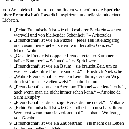
Von Aristoteles bis John Lennon finden wir berührende
Sprüche
über Freundschaft
. Lass dich inspirieren und teile sie mit deinen
Liebsten.
„Echte Freundschaft ist wie ein kostbarer Edelstein – selten,
wertvoll und von bleibender Schönheit.“ – Aristoteles
„Freundschaft ist wie ein Puzzle – jedes Teil ist einzigartig
und zusammen ergeben sie ein wundervolles Ganzes.“ –
Mark Twain
„Geteilte Freude ist doppelte Freude, geteilter Kummer ist
halber Kummer.“ – Schwedisches Sprichwort
„Freundschaft ist wie ein Baum – sie braucht Zeit, um zu
wachsen, aber ihre Früchte sind süß.“ – Friedrich Nietzsche
„Wahre Freundschaft ist wie ein Leuchtturm, der den Weg
durch stürmische Zeiten weist.“ – John Lennon
„Freundschaft ist wie ein Stern am Himmel – sie leuchtet hell,
auch wenn man sie nicht immer sehen kann.“ – Antoine de
Saint-Exupéry
„Freundschaft ist die einzige Reise, die nie endet.“ – Voltaire
„Echte Freundschaft ist wie Gesundheit – man schätzt ihren
Wert, erst wenn man sie verloren hat.“ – Johann Wolfgang
von Goethe
„Freundschaft ist wie ein Zaubertrank – sie macht das Leben
bunter und heller.“ – Platon