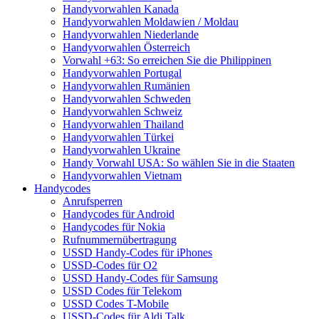
Handyvorwahlen Kanada
Handyvorwahlen Moldawien / Moldau
Handyvorwahlen Niederlande
Handyvorwahlen Österreich
Vorwahl +63: So erreichen Sie die Philippinen
Handyvorwahlen Portugal
Handyvorwahlen Rumänien
Handyvorwahlen Schweden
Handyvorwahlen Schweiz
Handyvorwahlen Thailand
Handyvorwahlen Türkei
Handyvorwahlen Ukraine
Handy Vorwahl USA: So wählen Sie in die Staaten
Handyvorwahlen Vietnam
Handycodes
Anrufsperren
Handycodes für Android
Handycodes für Nokia
Rufnummernübertragung
USSD Handy-Codes für iPhones
USSD-Codes für O2
USSD Handy-Codes für Samsung
USSD Codes für Telekom
USSD Codes T-Mobile
USSD-Codes für Aldi Talk