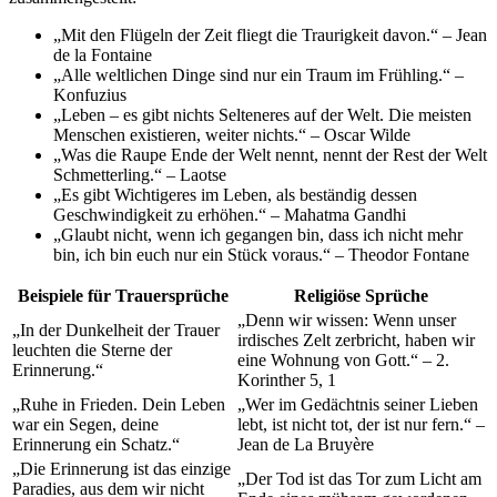
„Mit den Flügeln der Zeit fliegt die Traurigkeit davon.“ – Jean
de la Fontaine
„Alle weltlichen Dinge sind nur ein Traum im Frühling.“ –
Konfuzius
„Leben – es gibt nichts Selteneres auf der Welt. Die meisten
Menschen existieren, weiter nichts.“ – Oscar Wilde
„Was die Raupe Ende der Welt nennt, nennt der Rest der Welt
Schmetterling.“ – Laotse
„Es gibt Wichtigeres im Leben, als beständig dessen
Geschwindigkeit zu erhöhen.“ – Mahatma Gandhi
„Glaubt nicht, wenn ich gegangen bin, dass ich nicht mehr
bin, ich bin euch nur ein Stück voraus.“ – Theodor Fontane
Beispiele für Trauersprüche
Religiöse Sprüche
„Denn wir wissen: Wenn unser
„In der Dunkelheit der Trauer
irdisches Zelt zerbricht, haben wir
leuchten die Sterne der
eine Wohnung von Gott.“ – 2.
Erinnerung.“
Korinther 5, 1
„Ruhe in Frieden. Dein Leben
„Wer im Gedächtnis seiner Lieben
war ein Segen, deine
lebt, ist nicht tot, der ist nur fern.“ –
Erinnerung ein Schatz.“
Jean de La Bruyère
„Die Erinnerung ist das einzige
„Der Tod ist das Tor zum Licht am
Paradies, aus dem wir nicht