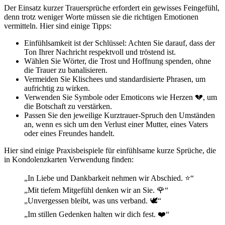
Der Einsatz kurzer Trauersprüche erfordert ein gewisses Feingefühl,
denn trotz weniger Worte müssen sie die richtigen Emotionen
vermitteln. Hier sind einige Tipps:
Einfühlsamkeit ist der Schlüssel: Achten Sie darauf, dass der
Ton Ihrer Nachricht respektvoll und tröstend ist.
Wählen Sie Wörter, die Trost und Hoffnung spenden, ohne
die Trauer zu banalisieren.
Vermeiden Sie Klischees und standardisierte Phrasen, um
aufrichtig zu wirken.
Verwenden Sie Symbole oder Emoticons wie Herzen 💔, um
die Botschaft zu verstärken.
Passen Sie den jeweilige Kurztrauer-Spruch den Umständen
an, wenn es sich um den Verlust einer Mutter, eines Vaters
oder eines Freundes handelt.
Hier sind einige Praxisbeispiele für einfühlsame kurze Sprüche, die
in Kondolenzkarten Verwendung finden:
„In Liebe und Dankbarkeit nehmen wir Abschied. ⭐“
„Mit tiefem Mitgefühl denken wir an Sie. 🌹“
„Unvergessen bleibt, was uns verband. 🕊️“
„Im stillen Gedenken halten wir dich fest. ❤️“