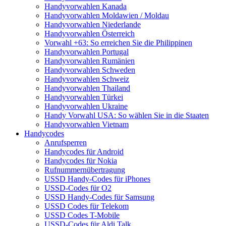
Handyvorwahlen Kanada
Handyvorwahlen Moldawien / Moldau
Handyvorwahlen Niederlande
Handyvorwahlen Österreich
Vorwahl +63: So erreichen Sie die Philippinen
Handyvorwahlen Portugal
Handyvorwahlen Rumänien
Handyvorwahlen Schweden
Handyvorwahlen Schweiz
Handyvorwahlen Thailand
Handyvorwahlen Türkei
Handyvorwahlen Ukraine
Handy Vorwahl USA: So wählen Sie in die Staaten
Handyvorwahlen Vietnam
Handycodes
Anrufsperren
Handycodes für Android
Handycodes für Nokia
Rufnummernübertragung
USSD Handy-Codes für iPhones
USSD-Codes für O2
USSD Handy-Codes für Samsung
USSD Codes für Telekom
USSD Codes T-Mobile
USSD-Codes für Aldi Talk