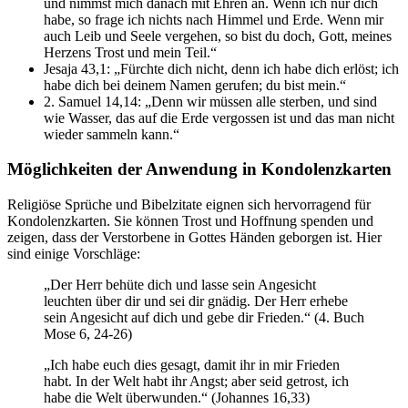
und nimmst mich danach mit Ehren an. Wenn ich nur dich
habe, so frage ich nichts nach Himmel und Erde. Wenn mir
auch Leib und Seele vergehen, so bist du doch, Gott, meines
Herzens Trost und mein Teil.“
Jesaja 43,1: „Fürchte dich nicht, denn ich habe dich erlöst; ich
habe dich bei deinem Namen gerufen; du bist mein.“
2. Samuel 14,14: „Denn wir müssen alle sterben, und sind
wie Wasser, das auf die Erde vergossen ist und das man nicht
wieder sammeln kann.“
Möglichkeiten der Anwendung in Kondolenzkarten
Religiöse Sprüche und Bibelzitate eignen sich hervorragend für
Kondolenzkarten. Sie können Trost und Hoffnung spenden und
zeigen, dass der Verstorbene in Gottes Händen geborgen ist. Hier
sind einige Vorschläge:
„Der Herr behüte dich und lasse sein Angesicht
leuchten über dir und sei dir gnädig. Der Herr erhebe
sein Angesicht auf dich und gebe dir Frieden.“ (4. Buch
Mose 6, 24-26)
„Ich habe euch dies gesagt, damit ihr in mir Frieden
habt. In der Welt habt ihr Angst; aber seid getrost, ich
habe die Welt überwunden.“ (Johannes 16,33)