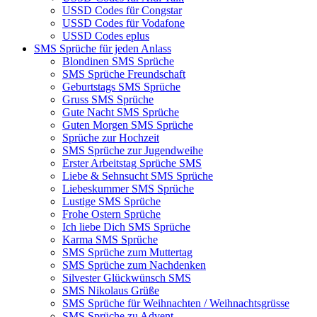
USSD Codes für Congstar
USSD Codes für Vodafone
USSD Codes eplus
SMS Sprüche für jeden Anlass
Blondinen SMS Sprüche
SMS Sprüche Freundschaft
Geburtstags SMS Sprüche
Gruss SMS Sprüche
Gute Nacht SMS Sprüche
Guten Morgen SMS Sprüche
Sprüche zur Hochzeit
SMS Sprüche zur Jugendweihe
Erster Arbeitstag Sprüche SMS
Liebe & Sehnsucht SMS Sprüche
Liebeskummer SMS Sprüche
Lustige SMS Sprüche
Frohe Ostern Sprüche
Ich liebe Dich SMS Sprüche
Karma SMS Sprüche
SMS Sprüche zum Muttertag
SMS Sprüche zum Nachdenken
Silvester Glückwünsch SMS
SMS Nikolaus Grüße
SMS Sprüche für Weihnachten / Weihnachtsgrüsse
SMS Sprüche zu Advent