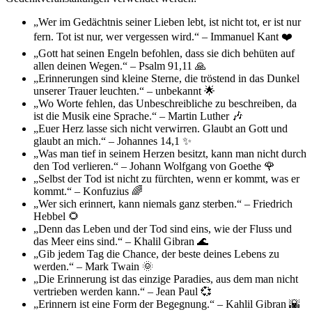
„Wer im Gedächtnis seiner Lieben lebt, ist nicht tot, er ist nur
fern. Tot ist nur, wer vergessen wird.“ – Immanuel Kant ❤️
„Gott hat seinen Engeln befohlen, dass sie dich behüten auf
allen deinen Wegen.“ – Psalm 91,11 🙏
„Erinnerungen sind kleine Sterne, die tröstend in das Dunkel
unserer Trauer leuchten.“ – unbekannt 🌟
„Wo Worte fehlen, das Unbeschreibliche zu beschreiben, da
ist die Musik eine Sprache.“ – Martin Luther 🎶
„Euer Herz lasse sich nicht verwirren. Glaubt an Gott und
glaubt an mich.“ – Johannes 14,1 ✨
„Was man tief in seinem Herzen besitzt, kann man nicht durch
den Tod verlieren.“ – Johann Wolfgang von Goethe 🌹
„Selbst der Tod ist nicht zu fürchten, wenn er kommt, was er
kommt.“ – Konfuzius 🌈
„Wer sich erinnert, kann niemals ganz sterben.“ – Friedrich
Hebbel 🌻
„Denn das Leben und der Tod sind eins, wie der Fluss und
das Meer eins sind.“ – Khalil Gibran 🌊
„Gib jedem Tag die Chance, der beste deines Lebens zu
werden.“ – Mark Twain 🌞
„Die Erinnerung ist das einzige Paradies, aus dem man nicht
vertrieben werden kann.“ – Jean Paul 💞
„Erinnern ist eine Form der Begegnung.“ – Kahlil Gibran 🌇