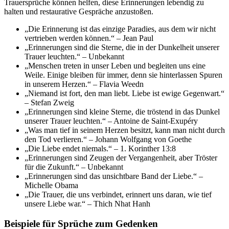
Trauersprüche können helfen, diese Erinnerungen lebendig zu
halten und restaurative Gespräche anzustoßen.
„Die Erinnerung ist das einzige Paradies, aus dem wir nicht
vertrieben werden können.“ – Jean Paul
„Erinnerungen sind die Sterne, die in der Dunkelheit unserer
Trauer leuchten.“ – Unbekannt
„Menschen treten in unser Leben und begleiten uns eine
Weile. Einige bleiben für immer, denn sie hinterlassen Spuren
in unserem Herzen.“ – Flavia Weedn
„Niemand ist fort, den man liebt. Liebe ist ewige Gegenwart.“
– Stefan Zweig
„Erinnerungen sind kleine Sterne, die tröstend in das Dunkel
unserer Trauer leuchten.“ – Antoine de Saint-Exupéry
„Was man tief in seinem Herzen besitzt, kann man nicht durch
den Tod verlieren.“ – Johann Wolfgang von Goethe
„Die Liebe endet niemals.“ – 1. Korinther 13:8
„Erinnerungen sind Zeugen der Vergangenheit, aber Tröster
für die Zukunft.“ – Unbekannt
„Erinnerungen sind das unsichtbare Band der Liebe.“ –
Michelle Obama
„Die Trauer, die uns verbindet, erinnert uns daran, wie tief
unsere Liebe war.“ – Thich Nhat Hanh
Beispiele für Sprüche zum Gedenken