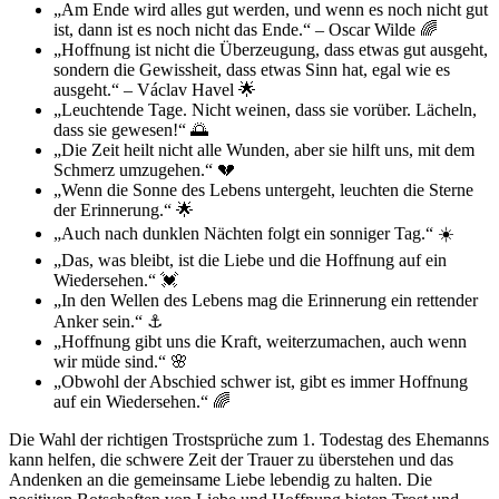
„Am Ende wird alles gut werden, und wenn es noch nicht gut
ist, dann ist es noch nicht das Ende.“ – Oscar Wilde 🌈
„Hoffnung ist nicht die Überzeugung, dass etwas gut ausgeht,
sondern die Gewissheit, dass etwas Sinn hat, egal wie es
ausgeht.“ – Václav Havel 🌟
„Leuchtende Tage. Nicht weinen, dass sie vorüber. Lächeln,
dass sie gewesen!“ 🌅
„Die Zeit heilt nicht alle Wunden, aber sie hilft uns, mit dem
Schmerz umzugehen.“ 💔
„Wenn die Sonne des Lebens untergeht, leuchten die Sterne
der Erinnerung.“ 🌟
„Auch nach dunklen Nächten folgt ein sonniger Tag.“ ☀️
„Das, was bleibt, ist die Liebe und die Hoffnung auf ein
Wiedersehen.“ 💓
„In den Wellen des Lebens mag die Erinnerung ein rettender
Anker sein.“ ⚓
„Hoffnung gibt uns die Kraft, weiterzumachen, auch wenn
wir müde sind.“ 🌸
„Obwohl der Abschied schwer ist, gibt es immer Hoffnung
auf ein Wiedersehen.“ 🌈
Die Wahl der richtigen Trostsprüche zum 1. Todestag des Ehemanns
kann helfen, die schwere Zeit der Trauer zu überstehen und das
Andenken an die gemeinsame Liebe lebendig zu halten. Die