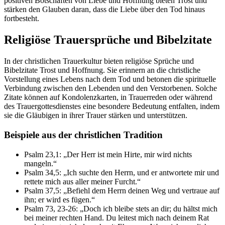
positiven Botschaften von Liebe und Hoffnung bieten Trost und
stärken den Glauben daran, dass die Liebe über den Tod hinaus
fortbesteht.
Religiöse Trauersprüche und Bibelzitate
In der christlichen Trauerkultur bieten religiöse Sprüche und
Bibelzitate Trost und Hoffnung. Sie erinnern an die christliche
Vorstellung eines Lebens nach dem Tod und betonen die spirituelle
Verbindung zwischen den Lebenden und den Verstorbenen. Solche
Zitate können auf Kondolenzkarten, in Trauerreden oder während
des Trauergottesdienstes eine besondere Bedeutung entfalten, indem
sie die Gläubigen in ihrer Trauer stärken und unterstützen.
Beispiele aus der christlichen Tradition
Psalm 23,1: „Der Herr ist mein Hirte, mir wird nichts
mangeln.“
Psalm 34,5: „Ich suchte den Herrn, und er antwortete mir und
rettete mich aus aller meiner Furcht.“
Psalm 37,5: „Befiehl dem Herrn deinen Weg und vertraue auf
ihn; er wird es fügen.“
Psalm 73, 23-26: „Doch ich bleibe stets an dir; du hältst mich
bei meiner rechten Hand. Du leitest mich nach deinem Rat