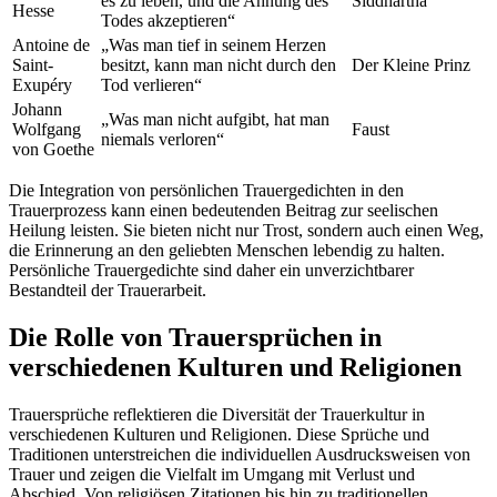
es zu leben, und die Ahnung des
Siddhartha
Hesse
Todes akzeptieren“
Antoine de
„Was man tief in seinem Herzen
Saint-
besitzt, kann man nicht durch den
Der Kleine Prinz
Exupéry
Tod verlieren“
Johann
„Was man nicht aufgibt, hat man
Wolfgang
Faust
niemals verloren“
von Goethe
Die Integration von persönlichen Trauergedichten in den
Trauerprozess kann einen bedeutenden Beitrag zur seelischen
Heilung leisten. Sie bieten nicht nur Trost, sondern auch einen Weg,
die Erinnerung an den geliebten Menschen lebendig zu halten.
Persönliche Trauergedichte sind daher ein unverzichtbarer
Bestandteil der Trauerarbeit.
Die Rolle von Trauersprüchen in
verschiedenen Kulturen und Religionen
Trauersprüche reflektieren die Diversität der Trauerkultur in
verschiedenen Kulturen und Religionen. Diese Sprüche und
Traditionen unterstreichen die individuellen Ausdrucksweisen von
Trauer und zeigen die Vielfalt im Umgang mit Verlust und
Abschied. Von religiösen Zitationen bis hin zu traditionellen