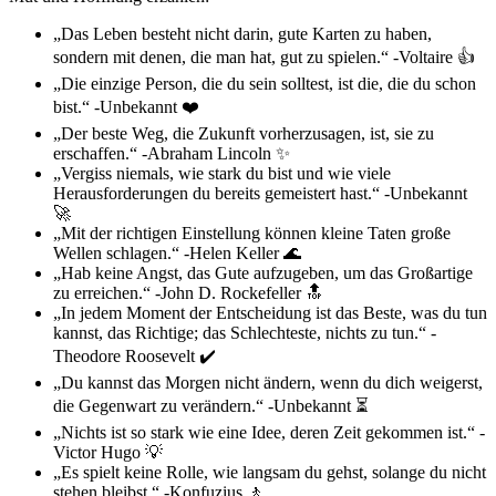
„Das Leben besteht nicht darin, gute Karten zu haben,
sondern mit denen, die man hat, gut zu spielen.“ -Voltaire 👍
„Die einzige Person, die du sein solltest, ist die, die du schon
bist.“ -Unbekannt ❤️
„Der beste Weg, die Zukunft vorherzusagen, ist, sie zu
erschaffen.“ -Abraham Lincoln ✨
„Vergiss niemals, wie stark du bist und wie viele
Herausforderungen du bereits gemeistert hast.“ -Unbekannt
🚀
„Mit der richtigen Einstellung können kleine Taten große
Wellen schlagen.“ -Helen Keller 🌊
„Hab keine Angst, das Gute aufzugeben, um das Großartige
zu erreichen.“ -John D. Rockefeller 🔝
„In jedem Moment der Entscheidung ist das Beste, was du tun
kannst, das Richtige; das Schlechteste, nichts zu tun.“ -
Theodore Roosevelt ✔️
„Du kannst das Morgen nicht ändern, wenn du dich weigerst,
die Gegenwart zu verändern.“ -Unbekannt ⏳
„Nichts ist so stark wie eine Idee, deren Zeit gekommen ist.“ -
Victor Hugo 💡
„Es spielt keine Rolle, wie langsam du gehst, solange du nicht
stehen bleibst.“ -Konfuzius 🚶