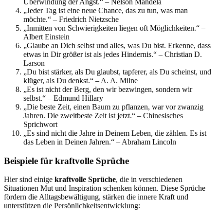
Überwindung der Angst.“ – Nelson Mandela
„Jeder Tag ist eine neue Chance, das zu tun, was man
möchte.“ – Friedrich Nietzsche
„Inmitten von Schwierigkeiten liegen oft Möglichkeiten.“ –
Albert Einstein
„Glaube an Dich selbst und alles, was Du bist. Erkenne, dass
etwas in Dir größer ist als jedes Hindernis.“ – Christian D.
Larson
„Du bist stärker, als Du glaubst, tapferer, als Du scheinst, und
klüger, als Du denkst.“ – A. A. Milne
„Es ist nicht der Berg, den wir bezwingen, sondern wir
selbst.“ – Edmund Hillary
„Die beste Zeit, einen Baum zu pflanzen, war vor zwanzig
Jahren. Die zweitbeste Zeit ist jetzt.“ – Chinesisches
Sprichwort
„Es sind nicht die Jahre in Deinem Leben, die zählen. Es ist
das Leben in Deinen Jahren.“ – Abraham Lincoln
Beispiele für kraftvolle Sprüche
Hier sind einige
kraftvolle Sprüche
, die in verschiedenen
Situationen Mut und Inspiration schenken können. Diese Sprüche
fördern die Alltagsbewältigung, stärken die innere Kraft und
unterstützen die Persönlichkeitsentwicklung: