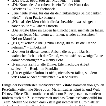
„Das Glück bevorzugt den Mutigen.“ – Virgil
„Die Kunst des Ausruhens ist ein Teil der Kunst des
Arbeitens.“ – John Steinbeck
„Tue heute etwas, für das dir dein zukünftiges Selbst danken
wird.“ – Sean Patrick Flanery
„Niemals der Menschheit für das bezahlen, was sie getan
haben sollte.“ – Albert Einstein
„Die größte Ehre im Leben liegt nicht darin, niemals zu fallen,
sondern jedes Mal, wenn wir fallen, wieder aufzustehen.“ –
Nelson Mandela
„Es gibt keinen Aufzug zum Erfolg, du musst die Treppe
nehmen.“ – Unbekannt
„Denken ist die schwerste Arbeit, die es gibt. Das ist
wahrscheinlich auch der Grund, warum sich so wenige Leute
damit beschäftigen.“ – Henry Ford
„Nimm dir Zeit für alle Dinge: Eile macht die Arbeit
schlecht.“ – Benjamin Franklin
„Unser größter Ruhm ist nicht, niemals zu fallen, sondern
jedes Mal wieder aufzustehen.“ – Konfuzius
Einige der bekanntesten
motivierenden Zitate
stammen von großen
Persönlichkeiten wie Steve Jobs, Martin Luther King Jr. und Walt
Disney. Diese Zitate motivieren nicht nur Einzelpersonen, sondern
fördern auch die Zusammenarbeit und das Gemeinschaftsgefühl im
Team. Stellen Sie sicher, dass Zitate gut sichtbar im Büro platziert