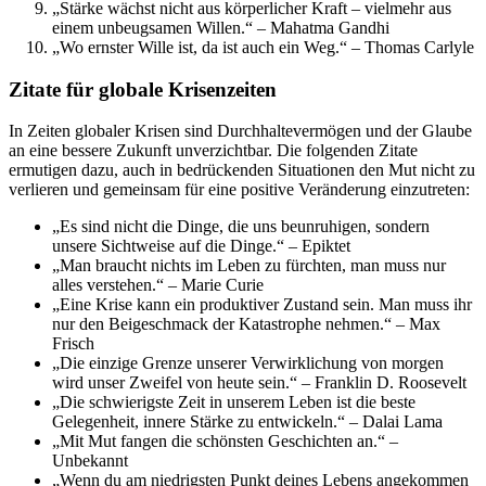
„Stärke wächst nicht aus körperlicher Kraft – vielmehr aus
einem unbeugsamen Willen.“ – Mahatma Gandhi
„Wo ernster Wille ist, da ist auch ein Weg.“ – Thomas Carlyle
Zitate für globale Krisenzeiten
In Zeiten globaler Krisen sind Durchhaltevermögen und der Glaube
an eine bessere Zukunft unverzichtbar. Die folgenden Zitate
ermutigen dazu, auch in bedrückenden Situationen den Mut nicht zu
verlieren und gemeinsam für eine positive Veränderung einzutreten:
„Es sind nicht die Dinge, die uns beunruhigen, sondern
unsere Sichtweise auf die Dinge.“ – Epiktet
„Man braucht nichts im Leben zu fürchten, man muss nur
alles verstehen.“ – Marie Curie
„Eine Krise kann ein produktiver Zustand sein. Man muss ihr
nur den Beigeschmack der Katastrophe nehmen.“ – Max
Frisch
„Die einzige Grenze unserer Verwirklichung von morgen
wird unser Zweifel von heute sein.“ – Franklin D. Roosevelt
„Die schwierigste Zeit in unserem Leben ist die beste
Gelegenheit, innere Stärke zu entwickeln.“ – Dalai Lama
„Mit Mut fangen die schönsten Geschichten an.“ –
Unbekannt
„Wenn du am niedrigsten Punkt deines Lebens angekommen