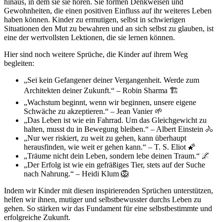
hinaus, in dem sie sie hören. Sie formen Denkweisen und
Gewohnheiten, die einen positiven Einfluss auf ihr weiteres Leben
haben können. Kinder zu ermutigen, selbst in schwierigen
Situationen den Mut zu bewahren und an sich selbst zu glauben, ist
eine der wertvollsten Lektionen, die sie lernen können.
Hier sind noch weitere Sprüche, die Kinder auf ihrem Weg
begleiten:
„Sei kein Gefangener deiner Vergangenheit. Werde zum
Architekten deiner Zukunft.“ – Robin Sharma 🏗️
„Wachstum beginnt, wenn wir beginnen, unsere eigene
Schwäche zu akzeptieren.“ – Jean Vanier 🌱
„Das Leben ist wie ein Fahrrad. Um das Gleichgewicht zu
halten, musst du in Bewegung bleiben.“ – Albert Einstein 🚴
„Nur wer riskiert, zu weit zu gehen, kann überhaupt
herausfinden, wie weit er gehen kann.“ – T. S. Eliot 🌠
„Träume nicht dein Leben, sondern lebe deinen Traum.“ 🌌
„Der Erfolg ist wie ein gefräßiges Tier, stets auf der Suche
nach Nahrung.“ – Heidi Klum 🦁
Indem wir Kinder mit diesen inspirierenden Sprüchen unterstützen,
helfen wir ihnen, mutiger und selbstbewusster durchs Leben zu
gehen. So stärken wir das Fundament für eine selbstbestimmte und
erfolgreiche Zukunft.