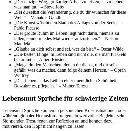
„Der einzige Weg, großartige Arbeit zu leisten, ist zu lieben,
was man tut.“ – Steve Jobs
„Sei du selbst die Veränderung, die du dir wünschst für diese
Welt.“ – Mahatma Gandhi
„Die Kunst wäscht den Staub des Alltags von der Seele.“ –
Pablo Picasso
„Der größte Ruhm im Leben liegt nicht darin, niemals zu
fallen, sondern jedes Mal wieder aufzustehen.“ – Nelson
Mandela
„Glaube an dich selbst und sei, wer du bist.“ – Oscar Wilde
„Die besten Dinge im Leben sind nicht die, die man für Geld
bekommt.“ – Albert Einstein
„Magst du den Menschen, denen du dienst, und dir selbst
gefällt, was du machst, dann folge deinem Herzen.“ – Oprah
Winfrey
„Das Leben ist das Leihen einer unendlichen Schönheit.
Bewahre es, pflege es.“ – Mutter Teresa
Lebensmut Sprüche für schwierige Zeiten
Lebensmut Sprüche können in persönlichen Krisensituationen oder
während globaler Herausforderungen ein wertvoller Begleiter sein.
Sie spenden Trost, regen zur Reflexion an und können dazu
motivieren, den Kopf nicht hängen zu lassen.