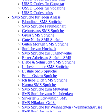
USSD Codes für Congstar
USSD Codes für Vodafone
USSD Codes eplus
SMS Sprüche für jeden Anlass
Blondinen SMS Sprüche
SMS Sprüche Freundschaft
Geburtstags SMS Sprüche
Gruss SMS Sprüche
Gute Nacht SMS Sprüche
Guten Morgen SMS Sprüche
Sprüche zur Hochzeit
SMS Sprüche zur Jugendweihe
Erster Arbeitstag Sprüche SMS
Liebe & Sehnsucht SMS Sprüche
Liebeskummer SMS Sprüche
Lustige SMS Sprüche
Frohe Ostern Sprüche
Ich liebe Dich SMS Sprüche
Karma SMS Sprüche
SMS Sprüche zum Muttertag
SMS Sprüche zum Nachdenken
Silvester Glückwünsch SMS
SMS Nikolaus Grüße
SMS Sprüche für Weihnachten / Weihnachtsgrüsse
SMS Sprüche zu Advent