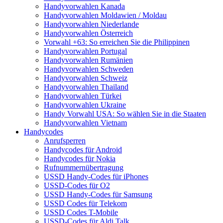
Handyvorwahlen Kanada
Handyvorwahlen Moldawien / Moldau
Handyvorwahlen Niederlande
Handyvorwahlen Österreich
Vorwahl +63: So erreichen Sie die Philippinen
Handyvorwahlen Portugal
Handyvorwahlen Rumänien
Handyvorwahlen Schweden
Handyvorwahlen Schweiz
Handyvorwahlen Thailand
Handyvorwahlen Türkei
Handyvorwahlen Ukraine
Handy Vorwahl USA: So wählen Sie in die Staaten
Handyvorwahlen Vietnam
Handycodes
Anrufsperren
Handycodes für Android
Handycodes für Nokia
Rufnummernübertragung
USSD Handy-Codes für iPhones
USSD-Codes für O2
USSD Handy-Codes für Samsung
USSD Codes für Telekom
USSD Codes T-Mobile
USSD-Codes für Aldi Talk