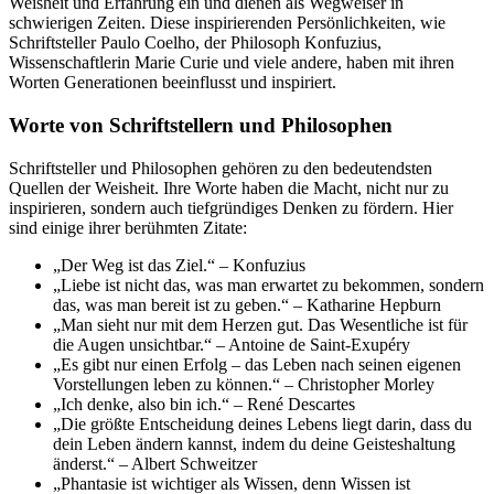
Weisheit und Erfahrung ein und dienen als Wegweiser in
schwierigen Zeiten. Diese inspirierenden Persönlichkeiten, wie
Schriftsteller Paulo Coelho, der Philosoph Konfuzius,
Wissenschaftlerin Marie Curie und viele andere, haben mit ihren
Worten Generationen beeinflusst und inspiriert.
Worte von Schriftstellern und Philosophen
Schriftsteller und Philosophen gehören zu den bedeutendsten
Quellen der Weisheit. Ihre Worte haben die Macht, nicht nur zu
inspirieren, sondern auch tiefgründiges Denken zu fördern. Hier
sind einige ihrer berühmten Zitate:
„Der Weg ist das Ziel.“ – Konfuzius
„Liebe ist nicht das, was man erwartet zu bekommen, sondern
das, was man bereit ist zu geben.“ – Katharine Hepburn
„Man sieht nur mit dem Herzen gut. Das Wesentliche ist für
die Augen unsichtbar.“ – Antoine de Saint-Exupéry
„Es gibt nur einen Erfolg – das Leben nach seinen eigenen
Vorstellungen leben zu können.“ – Christopher Morley
„Ich denke, also bin ich.“ – René Descartes
„Die größte Entscheidung deines Lebens liegt darin, dass du
dein Leben ändern kannst, indem du deine Geisteshaltung
änderst.“ – Albert Schweitzer
„Phantasie ist wichtiger als Wissen, denn Wissen ist