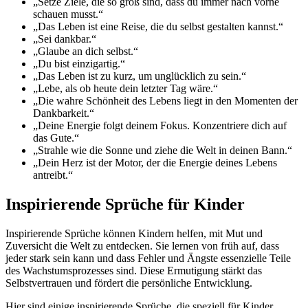
„Setze Ziele, die so groß sind, dass du immer nach vorne
schauen musst.“
„Das Leben ist eine Reise, die du selbst gestalten kannst.“
„Sei dankbar.“
„Glaube an dich selbst.“
„Du bist einzigartig.“
„Das Leben ist zu kurz, um unglücklich zu sein.“
„Lebe, als ob heute dein letzter Tag wäre.“
„Die wahre Schönheit des Lebens liegt in den Momenten der
Dankbarkeit.“
„Deine Energie folgt deinem Fokus. Konzentriere dich auf
das Gute.“
„Strahle wie die Sonne und ziehe die Welt in deinen Bann.“
„Dein Herz ist der Motor, der die Energie deines Lebens
antreibt.“
Inspirierende Sprüche für Kinder
Inspirierende Sprüche können Kindern helfen, mit Mut und
Zuversicht die Welt zu entdecken. Sie lernen von früh auf, dass
jeder stark sein kann und dass Fehler und Ängste essenzielle Teile
des Wachstumsprozesses sind. Diese Ermutigung stärkt das
Selbstvertrauen und fördert die persönliche Entwicklung.
Hier sind einige inspirierende Sprüche, die speziell für Kinder