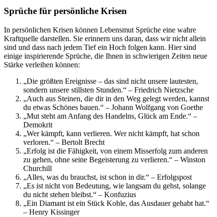
Sprüche für persönliche Krisen
In persönlichen Krisen können Lebensmut Sprüche eine wahre
Kraftquelle darstellen. Sie erinnern uns daran, dass wir nicht allein
sind und dass nach jedem Tief ein Hoch folgen kann. Hier sind
einige inspirierende Sprüche, die Ihnen in schwierigen Zeiten neue
Stärke verleihen können:
„Die größten Ereignisse – das sind nicht unsere lautesten,
sondern unsere stillsten Stunden.“ – Friedrich Nietzsche
„Auch aus Steinen, die dir in den Weg gelegt werden, kannst
du etwas Schönes bauen.“ – Johann Wolfgang von Goethe
„Mut steht am Anfang des Handelns, Glück am Ende.“ –
Demokrit
„Wer kämpft, kann verlieren. Wer nicht kämpft, hat schon
verloren.“ – Bertolt Brecht
„Erfolg ist die Fähigkeit, von einem Misserfolg zum anderen
zu gehen, ohne seine Begeisterung zu verlieren.“ – Winston
Churchill
„Alles, was du brauchst, ist schon in dir.“ – Erfolgspost
„Es ist nicht von Bedeutung, wie langsam du gehst, solange
du nicht stehen bleibst.“ – Konfuzius
„Ein Diamant ist ein Stück Kohle, das Ausdauer gehabt hat.“
– Henry Kissinger