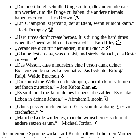
„Du musst bereit sein die Dinge zu tun, die andere niemals
tun werden, um die Dinge zu haben, die andere niemals
haben werden.“ – Les Brown 🚀
„Ein Champion ist jemand, der aufsteht, wenn er nicht kann.“
– Jack Dempsey 🏆
„Hard times don’t create heroes. It is during the hard times
when the ‘hero’ within us is revealed.“ – Bob Riley 🦸
„Verändere dich für niemanden, nur für dich.“ 🌈
„Glaube fest an das, was du bist, und strebe danach, das Beste
zu sein.“ 🌟
„Das Wissen, dass mindestens eine Person dank deiner
Existenz ein besseres Leben hatte. Das bedeutet Erfolg.“ –
Ralph Waldo Emerson 🌟
„Du kannst die Wellen nicht stoppen, aber du kannst lernen
auf ihnen zu surfen.“ – Jon Kabat Zinn 🌊
„Es sind nicht die Jahre deines Lebens, die zählen. Es ist das
Leben in deinen Jahren.“ – Abraham Lincoln 🗓️
„Glück passiert nicht einfach. Es ist von dir abhängig, es zu
erschaffen.“ 🌞
„Manche Leute wollen es, manche wünschen es sich, und
andere setzen es um.“ – Michael Jordan 🏀
Inspirierende Sprüche wirken auf Kinder oft weit über den Moment