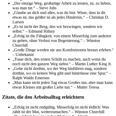
„Der einzige Weg, großartige Arbeit zu leisten, ist, zu lieben,
was man tut.“ – Steve Jobs
„Glaube an dich und alles, was du bist. Wisse, dass in dir
etwas ist, das größer ist als jedes Hindernis.“ – Christian D.
Larson
„Es ist nicht der Berg, den wir bezwingen, sondern wir
selbst.“ – Edmund Hillary
„Erfolg ist die Fähigkeit, von einem Misserfolg zum anderen
zu gehen, ohne Verlust von Begeisterung.“ – Winston
Churchill
„Große Dinge werden nie aus Komfortzonen heraus erleben.“
– Unbekannt
„Traue dich, den ersten Schritt zu machen, auch wenn du
noch nicht den ganzen Weg siehst.“ – Martin Luther King Jr.
„Gehe nicht dorthin, wo der Weg hinführen mag, sondern
dorthin, wo es keinen Weg gibt und hinterlasse eine Spur.“ –
Ralph Waldo Emerson
„Man kann nicht jeden Tag etwas Großes tun, aber man kann
etwas Kleines mit großer Liebe tun.“ – Mutter Teresa
Zitate, die den Arbeitsalltag erleichtern
„Erfolg ist nicht endgültig, Misserfolg ist nicht tödlich: Was
zählt ist der Mut, weiterzumachen.“ – Winston Churchill