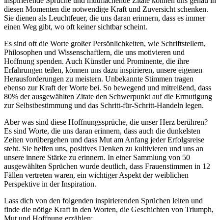
inspirierende Sprüche und mutmachende Zitate können uns genau in
diesen Momenten die notwendige Kraft und Zuversicht schenken.
Sie dienen als Leuchtfeuer, die uns daran erinnern, dass es immer
einen Weg gibt, wo oft keiner sichtbar scheint.
Es sind oft die Worte großer Persönlichkeiten, wie Schriftstellern,
Philosophen und Wissenschaftlern, die uns motivieren und
Hoffnung spenden. Auch Künstler und Prominente, die ihre
Erfahrungen teilen, können uns dazu inspirieren, unsere eigenen
Herausforderungen zu meistern. Unbekannte Stimmen tragen
ebenso zur Kraft der Worte bei. So bewegend und mitreißend, dass
80% der ausgewählten Zitate den Schwerpunkt auf die Ermutigung
zur Selbstbestimmung und das Schritt-für-Schritt-Handeln legen.
Aber was sind diese Hoffnungssprüche, die unser Herz berühren?
Es sind Worte, die uns daran erinnern, dass auch die dunkelsten
Zeiten vorübergehen und dass Mut am Anfang jeder Erfolgsreise
steht. Sie helfen uns, positives Denken zu kultivieren und uns an
unsere innere Stärke zu erinnern. In einer Sammlung von 50
ausgewählten Sprüchen wurde deutlich, dass Frauenstimmen in 12
Fällen vertreten waren, ein wichtiger Aspekt der weiblichen
Perspektive in der Inspiration.
Lass dich von den folgenden inspirierenden Sprüchen leiten und
finde die nötige Kraft in den Worten, die Geschichten von Triumph,
Mut und Hoffnung erzählen: