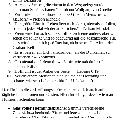
Emily Dickinson
„Auch aus Steinen, die einem in den Weg gelegt werden,
kann man Schönes bauen.“ – Johann Wolfgang von Goethe
„Wir dürfen nicht aufhören, an das Gute im Menschen zu
glauben.“ – Nelson Mandela
„Die größte Ehre im Leben liegt nicht darin, niemals zu fallen,
sondern jedes Mal wieder aufzustehen.“ – Nelson Mandela
„Wenn eine Tür sich schließt, öffnet sich eine andere, aber wir
sehen oft so lange und so bedauernd auf die geschlossene Tür,
dass wir die, die sich geöffnet hat, nicht sehen.“ – Alexander
Graham Bell
„Es ist besser, ein Licht anzuzünden, als die Dunkelheit zu
verfluchen.“ – Konfuzius
„Gib niemals auf, denn du weißt nie, wie nah du bist.“ –
Thomas Edison
„Hoffnung ist der Anker der Seele.“ – Hebräer 6:19
„Verleih einem Menschen eine Blume der Hoffnung und
schaue, wie sein Leben erblüht.“ – Unbekannt 🌸
Der Einfluss dieser Hoffnungssprüche erstreckt sich auch auf
tägliche Interaktionen und Gesten. Hier sind einige Ideen, wie man
Hoffnung schenken kann:
Glas voller Hoffnungssprüche:
Sammle verschiedene
Zuversicht-schenkende Zitate und lege sie in ein schön
dekoriertes Glas. Dies kann ein wunderbares Geschenk sein,