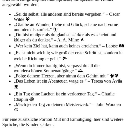
ausgewählt wurden:
„Sei du selbst; alle anderen sind bereits vergeben.“ – Oscar
Wilde 💖
„Glaube an Wunder, Liebe und Glück, schaue nach vorne
und niemals zurück.“ 🦋
„Du bist mutiger als du glaubst, stärker als es scheint und
klüger als du denkst.“ – A. A. Milne 🌟
„Wer kein Ziel hat, kann auch keines erreichen.“ – Laotse 🛤️
„Es ist nicht wichtig wie groß der erste Schritt ist, sondern in
welche Richtung er geht.“ 🏞️
„Wenn du immer traurig bist, verpasst du all die
wunderschönen Sonnenaufgänge.“ 🌅
„Folge deinem Herzen, aber nimm dein Gehirn mit.“ 🧠💖
„Das Leben ist ein Abenteuer, wage es.“ – Teresa von Ávila
🌍
„Ein Tag ohne Lachen ist ein verlorener Tag.“ – Charlie
Chaplin 😂
„Mach jeden Tag zu deinem Meisterwerk.“ – John Wooden
🎨
Für eine zusätzliche Portion Mut und Ermutigung, hier sind weitere
Sprüche, die Kinder stärken: