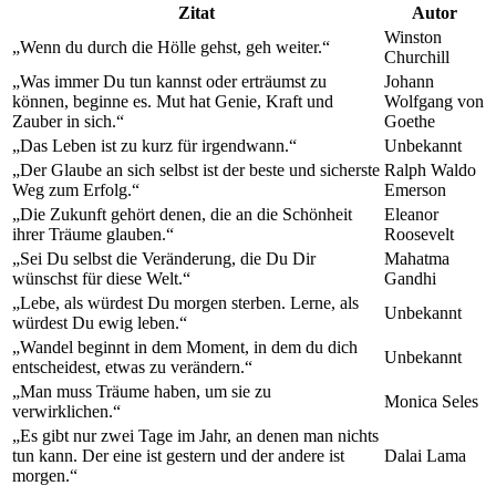
Zitat
Autor
Winston
„Wenn du durch die Hölle gehst, geh weiter.“
Churchill
„Was immer Du tun kannst oder erträumst zu
Johann
können, beginne es. Mut hat Genie, Kraft und
Wolfgang von
Zauber in sich.“
Goethe
„Das Leben ist zu kurz für irgendwann.“
Unbekannt
„Der Glaube an sich selbst ist der beste und sicherste
Ralph Waldo
Weg zum Erfolg.“
Emerson
„Die Zukunft gehört denen, die an die Schönheit
Eleanor
ihrer Träume glauben.“
Roosevelt
„Sei Du selbst die Veränderung, die Du Dir
Mahatma
wünschst für diese Welt.“
Gandhi
„Lebe, als würdest Du morgen sterben. Lerne, als
Unbekannt
würdest Du ewig leben.“
„Wandel beginnt in dem Moment, in dem du dich
Unbekannt
entscheidest, etwas zu verändern.“
„Man muss Träume haben, um sie zu
Monica Seles
verwirklichen.“
„Es gibt nur zwei Tage im Jahr, an denen man nichts
tun kann. Der eine ist gestern und der andere ist
Dalai Lama
morgen.“