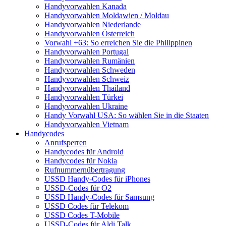
Handyvorwahlen Kanada
Handyvorwahlen Moldawien / Moldau
Handyvorwahlen Niederlande
Handyvorwahlen Österreich
Vorwahl +63: So erreichen Sie die Philippinen
Handyvorwahlen Portugal
Handyvorwahlen Rumänien
Handyvorwahlen Schweden
Handyvorwahlen Schweiz
Handyvorwahlen Thailand
Handyvorwahlen Türkei
Handyvorwahlen Ukraine
Handy Vorwahl USA: So wählen Sie in die Staaten
Handyvorwahlen Vietnam
Handycodes
Anrufsperren
Handycodes für Android
Handycodes für Nokia
Rufnummernübertragung
USSD Handy-Codes für iPhones
USSD-Codes für O2
USSD Handy-Codes für Samsung
USSD Codes für Telekom
USSD Codes T-Mobile
USSD-Codes für Aldi Talk