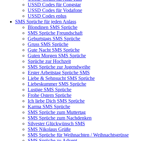
USSD Codes für Congstar
USSD Codes für Vodafone
USSD Codes eplus
SMS Sprüche für jeden Anlass
Blondinen SMS Sprüche
SMS Sprüche Freundschaft
Geburtstags SMS Sprüche
Gruss SMS Sprüche
Gute Nacht SMS Sprüche
Guten Morgen SMS Sprüche
Sprüche zur Hochzeit
SMS Sprüche zur Jugendweihe
Erster Arbeitstag Sprüche SMS
Liebe & Sehnsucht SMS Sprüche
Liebeskummer SMS Sprüche
Lustige SMS Sprüche
Frohe Ostern Sprüche
Ich liebe Dich SMS Sprüche
Karma SMS Sprüche
SMS Sprüche zum Muttertag
SMS Sprüche zum Nachdenken
Silvester Glückwünsch SMS
SMS Nikolaus Grüße
SMS Sprüche für Weihnachten / Weihnachtsgrüsse
SMS Sprüche zu Advent