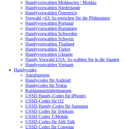
Handyvorwahlen Moldawien / Moldau
Handyvorwahlen Niederlande
Handyvorwahlen Österreich
Vorwahl +63: So erreichen Sie die Philippinen
Handyvorwahlen Portugal
Handyvorwahlen Rumänien
Handyvorwahlen Schweden
Handyvorwahlen Schweiz
Handyvorwahlen Thailand
Handyvorwahlen Türkei
Handyvorwahlen Ukraine
Handy Vorwahl USA: So wählen Sie in die Staaten
Handyvorwahlen Vietnam
Handycodes
Anrufsperren
Handycodes für Android
Handycodes für Nokia
Rufnummernübertragung
USSD Handy-Codes für iPhones
USSD-Codes für O2
USSD Handy-Codes für Samsung
USSD Codes für Telekom
USSD Codes T-Mobile
USSD-Codes für Aldi Talk
USSD Codes für Congstar