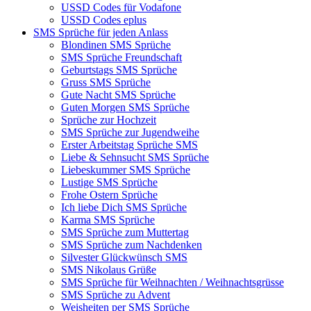
USSD Codes für Vodafone
USSD Codes eplus
SMS Sprüche für jeden Anlass
Blondinen SMS Sprüche
SMS Sprüche Freundschaft
Geburtstags SMS Sprüche
Gruss SMS Sprüche
Gute Nacht SMS Sprüche
Guten Morgen SMS Sprüche
Sprüche zur Hochzeit
SMS Sprüche zur Jugendweihe
Erster Arbeitstag Sprüche SMS
Liebe & Sehnsucht SMS Sprüche
Liebeskummer SMS Sprüche
Lustige SMS Sprüche
Frohe Ostern Sprüche
Ich liebe Dich SMS Sprüche
Karma SMS Sprüche
SMS Sprüche zum Muttertag
SMS Sprüche zum Nachdenken
Silvester Glückwünsch SMS
SMS Nikolaus Grüße
SMS Sprüche für Weihnachten / Weihnachtsgrüsse
SMS Sprüche zu Advent
Weisheiten per SMS Sprüche