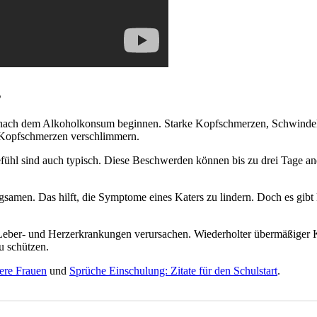
s
 nach dem Alkoholkonsum beginnen. Starke Kopfschmerzen, Schwindel
ie Kopfschmerzen verschlimmern.
ühl sind auch typisch. Diese Beschwerden können bis zu drei Tage a
men. Das hilft, die Symptome eines Katers zu lindern. Doch es gibt ke
eber- und Herzerkrankungen verursachen. Wiederholter übermäßiger Ko
u schützen.
tere Frauen
und
Sprüche Einschulung: Zitate für den Schulstart
.