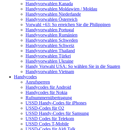
Handyvorwahlen Kanada
Handyvorwahlen Moldawien / Moldau
Handyvorwahlen Niederlande
Handyvorwahlen Österreich
Vorwahl +63: So erreichen Sie die Philippinen
Handyvorwahlen Portugal
Handyvorwahlen Rumänien
Handyvorwahlen Schweden
Handyvorwahlen Schweiz
Handyvorwahlen Thailand
Handyvorwahlen Türkei
Handyvorwahlen Ukraine
Handy Vorwahl USA: So wählen Sie in die Staaten
Handyvorwahlen Vietnam
Handycodes
Anrufsperren
Handycodes für Android
Handycodes für Nokia
Rufnummernübertragung
USSD Handy-Codes für iPhones
USSD-Codes für O2
USSD Handy-Codes für Samsung
USSD Codes für Telekom
USSD Codes T-Mobile
USSD-Codes für Aldi Talk