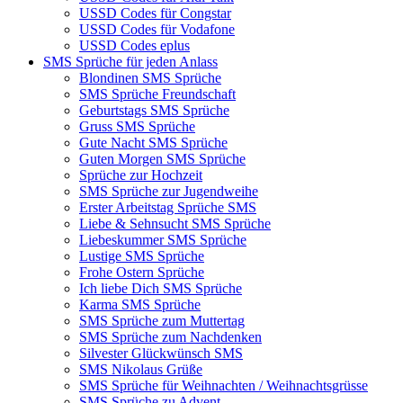
USSD Codes für Congstar
USSD Codes für Vodafone
USSD Codes eplus
SMS Sprüche für jeden Anlass
Blondinen SMS Sprüche
SMS Sprüche Freundschaft
Geburtstags SMS Sprüche
Gruss SMS Sprüche
Gute Nacht SMS Sprüche
Guten Morgen SMS Sprüche
Sprüche zur Hochzeit
SMS Sprüche zur Jugendweihe
Erster Arbeitstag Sprüche SMS
Liebe & Sehnsucht SMS Sprüche
Liebeskummer SMS Sprüche
Lustige SMS Sprüche
Frohe Ostern Sprüche
Ich liebe Dich SMS Sprüche
Karma SMS Sprüche
SMS Sprüche zum Muttertag
SMS Sprüche zum Nachdenken
Silvester Glückwünsch SMS
SMS Nikolaus Grüße
SMS Sprüche für Weihnachten / Weihnachtsgrüsse
SMS Sprüche zu Advent