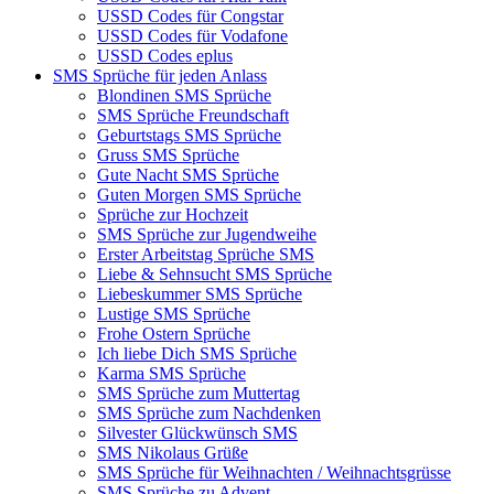
USSD Codes für Congstar
USSD Codes für Vodafone
USSD Codes eplus
SMS Sprüche für jeden Anlass
Blondinen SMS Sprüche
SMS Sprüche Freundschaft
Geburtstags SMS Sprüche
Gruss SMS Sprüche
Gute Nacht SMS Sprüche
Guten Morgen SMS Sprüche
Sprüche zur Hochzeit
SMS Sprüche zur Jugendweihe
Erster Arbeitstag Sprüche SMS
Liebe & Sehnsucht SMS Sprüche
Liebeskummer SMS Sprüche
Lustige SMS Sprüche
Frohe Ostern Sprüche
Ich liebe Dich SMS Sprüche
Karma SMS Sprüche
SMS Sprüche zum Muttertag
SMS Sprüche zum Nachdenken
Silvester Glückwünsch SMS
SMS Nikolaus Grüße
SMS Sprüche für Weihnachten / Weihnachtsgrüsse
SMS Sprüche zu Advent