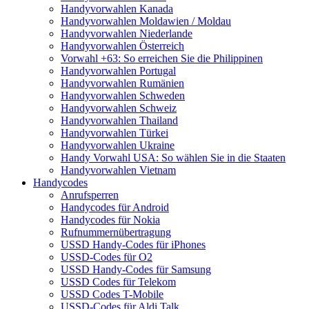
Handyvorwahlen Kanada
Handyvorwahlen Moldawien / Moldau
Handyvorwahlen Niederlande
Handyvorwahlen Österreich
Vorwahl +63: So erreichen Sie die Philippinen
Handyvorwahlen Portugal
Handyvorwahlen Rumänien
Handyvorwahlen Schweden
Handyvorwahlen Schweiz
Handyvorwahlen Thailand
Handyvorwahlen Türkei
Handyvorwahlen Ukraine
Handy Vorwahl USA: So wählen Sie in die Staaten
Handyvorwahlen Vietnam
Handycodes
Anrufsperren
Handycodes für Android
Handycodes für Nokia
Rufnummernübertragung
USSD Handy-Codes für iPhones
USSD-Codes für O2
USSD Handy-Codes für Samsung
USSD Codes für Telekom
USSD Codes T-Mobile
USSD-Codes für Aldi Talk