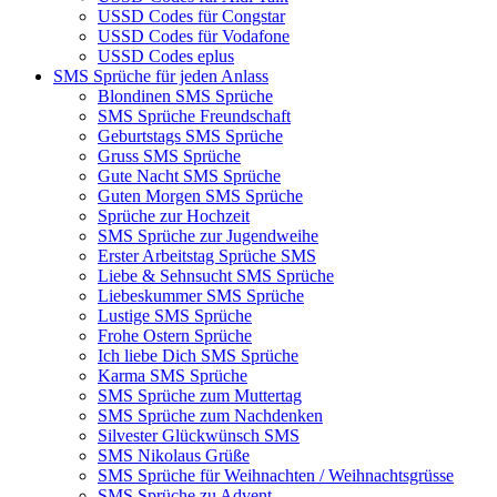
USSD Codes für Congstar
USSD Codes für Vodafone
USSD Codes eplus
SMS Sprüche für jeden Anlass
Blondinen SMS Sprüche
SMS Sprüche Freundschaft
Geburtstags SMS Sprüche
Gruss SMS Sprüche
Gute Nacht SMS Sprüche
Guten Morgen SMS Sprüche
Sprüche zur Hochzeit
SMS Sprüche zur Jugendweihe
Erster Arbeitstag Sprüche SMS
Liebe & Sehnsucht SMS Sprüche
Liebeskummer SMS Sprüche
Lustige SMS Sprüche
Frohe Ostern Sprüche
Ich liebe Dich SMS Sprüche
Karma SMS Sprüche
SMS Sprüche zum Muttertag
SMS Sprüche zum Nachdenken
Silvester Glückwünsch SMS
SMS Nikolaus Grüße
SMS Sprüche für Weihnachten / Weihnachtsgrüsse
SMS Sprüche zu Advent