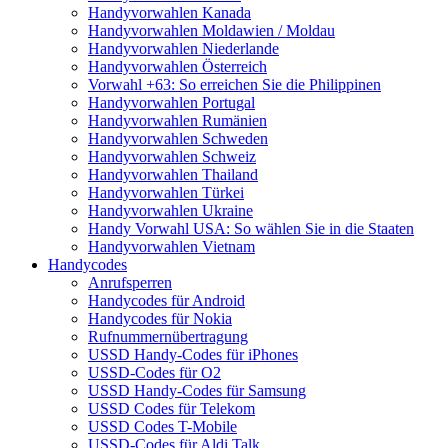
Handyvorwahlen Kanada
Handyvorwahlen Moldawien / Moldau
Handyvorwahlen Niederlande
Handyvorwahlen Österreich
Vorwahl +63: So erreichen Sie die Philippinen
Handyvorwahlen Portugal
Handyvorwahlen Rumänien
Handyvorwahlen Schweden
Handyvorwahlen Schweiz
Handyvorwahlen Thailand
Handyvorwahlen Türkei
Handyvorwahlen Ukraine
Handy Vorwahl USA: So wählen Sie in die Staaten
Handyvorwahlen Vietnam
Handycodes
Anrufsperren
Handycodes für Android
Handycodes für Nokia
Rufnummernübertragung
USSD Handy-Codes für iPhones
USSD-Codes für O2
USSD Handy-Codes für Samsung
USSD Codes für Telekom
USSD Codes T-Mobile
USSD-Codes für Aldi Talk