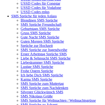
USSD Codes für Congstar
USSD Codes für Vodafone
USSD Codes eplus
SMS Sprüche für jeden Anlass
Blondinen SMS Sprüche
SMS Sprüche Freundschaft
Geburtstags SMS Sprüche
Gruss SMS Sprüche
Gute Nacht SMS Sprüche
Guten Morgen SMS Sprüche
Sprüche zur Hochzeit
SMS Sprüche zur Jugendweihe
Erster Arbeitstag Sprüche SMS
Liebe & Sehnsucht SMS Sprüche
Liebeskummer SMS Sprüche
Lustige SMS Sprüche
Frohe Ostern Sprüche
Ich liebe Dich SMS Sprüche
Karma SMS Sprüche
SMS Sprüche zum Muttertag
SMS Sprüche zum Nachdenken
Silvester Glückwünsch SMS
SMS Nikolaus Grüße
SMS Sprüche für Weihnachten / Weihnachtsgrüsse
SMS Sprüche zu Advent