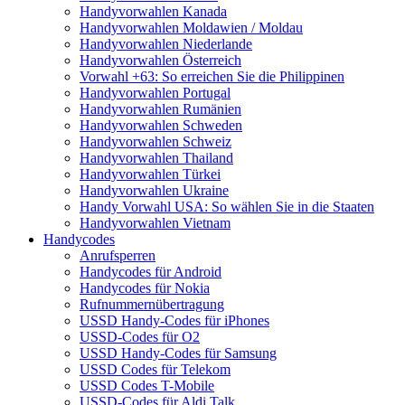
Handyvorwahlen Kanada
Handyvorwahlen Moldawien / Moldau
Handyvorwahlen Niederlande
Handyvorwahlen Österreich
Vorwahl +63: So erreichen Sie die Philippinen
Handyvorwahlen Portugal
Handyvorwahlen Rumänien
Handyvorwahlen Schweden
Handyvorwahlen Schweiz
Handyvorwahlen Thailand
Handyvorwahlen Türkei
Handyvorwahlen Ukraine
Handy Vorwahl USA: So wählen Sie in die Staaten
Handyvorwahlen Vietnam
Handycodes
Anrufsperren
Handycodes für Android
Handycodes für Nokia
Rufnummernübertragung
USSD Handy-Codes für iPhones
USSD-Codes für O2
USSD Handy-Codes für Samsung
USSD Codes für Telekom
USSD Codes T-Mobile
USSD-Codes für Aldi Talk