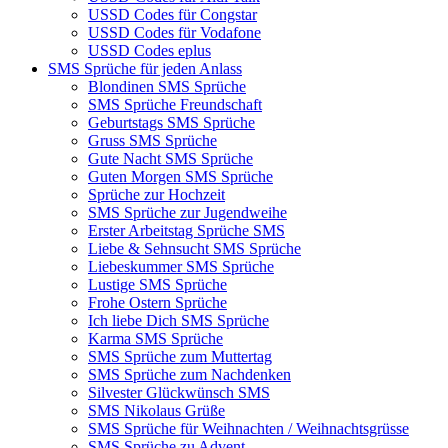
USSD Codes für Congstar
USSD Codes für Vodafone
USSD Codes eplus
SMS Sprüche für jeden Anlass
Blondinen SMS Sprüche
SMS Sprüche Freundschaft
Geburtstags SMS Sprüche
Gruss SMS Sprüche
Gute Nacht SMS Sprüche
Guten Morgen SMS Sprüche
Sprüche zur Hochzeit
SMS Sprüche zur Jugendweihe
Erster Arbeitstag Sprüche SMS
Liebe & Sehnsucht SMS Sprüche
Liebeskummer SMS Sprüche
Lustige SMS Sprüche
Frohe Ostern Sprüche
Ich liebe Dich SMS Sprüche
Karma SMS Sprüche
SMS Sprüche zum Muttertag
SMS Sprüche zum Nachdenken
Silvester Glückwünsch SMS
SMS Nikolaus Grüße
SMS Sprüche für Weihnachten / Weihnachtsgrüsse
SMS Sprüche zu Advent