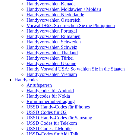
Handyvorwahlen Kanada
Handyvorwahlen Moldawien / Moldau
Handyvorwahlen Niederlande
Handyvorwahlen Österreich
Vorwahl +63: So erreichen Sie die Philippinen
Handyvorwahlen Portugal
Handyvorwahlen Rumänien
Handyvorwahlen Schweden
Handyvorwahlen Schweiz
Handyvorwahlen Thailand
Handyvorwahlen Türkei
Handyvorwahlen Ukraine
Handy Vorwahl USA: So wählen Sie in die Staaten
Handyvorwahlen Vietnam
Handycodes
Anrufsperren
Handycodes für Android
Handycodes für Nokia
Rufnummernübertragung
USSD Handy-Codes für iPhones
USSD-Codes für O2
USSD Handy-Codes für Samsung
USSD Codes für Telekom
USSD Codes T-Mobile
USSD-Codes für Aldi Talk