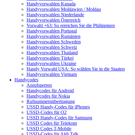
Handyvorwahlen Kanada
Handyvorwahlen Moldawien / Moldau
Handyvorwahlen Niederlande
Handyvorwahlen Österreich
Vorwahl +63: So erreichen Sie die Philippinen
Handyvorwahlen Portugal
Handyvorwahlen Rumänien
Handyvorwahlen Schweden
Handyvorwahlen Schweiz
Handyvorwahlen Thailand
Handyvorwahlen Türkei
Handyvorwahlen Ukraine
Handy Vorwahl USA: So wählen Sie in die Staaten
Handyvorwahlen Vietnam
Handycodes
Anrufsperren
Handycodes für Android
Handycodes für Nokia
Rufnummernübertragung
USSD Handy-Codes für iPhones
USSD-Codes für O2
USSD Handy-Codes für Samsung
USSD Codes für Telekom
USSD Codes T-Mobile
USSD-Codes für Aldi Talk