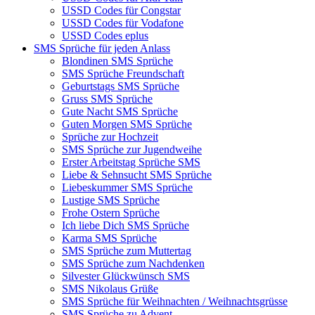
USSD Codes für Congstar
USSD Codes für Vodafone
USSD Codes eplus
SMS Sprüche für jeden Anlass
Blondinen SMS Sprüche
SMS Sprüche Freundschaft
Geburtstags SMS Sprüche
Gruss SMS Sprüche
Gute Nacht SMS Sprüche
Guten Morgen SMS Sprüche
Sprüche zur Hochzeit
SMS Sprüche zur Jugendweihe
Erster Arbeitstag Sprüche SMS
Liebe & Sehnsucht SMS Sprüche
Liebeskummer SMS Sprüche
Lustige SMS Sprüche
Frohe Ostern Sprüche
Ich liebe Dich SMS Sprüche
Karma SMS Sprüche
SMS Sprüche zum Muttertag
SMS Sprüche zum Nachdenken
Silvester Glückwünsch SMS
SMS Nikolaus Grüße
SMS Sprüche für Weihnachten / Weihnachtsgrüsse
SMS Sprüche zu Advent