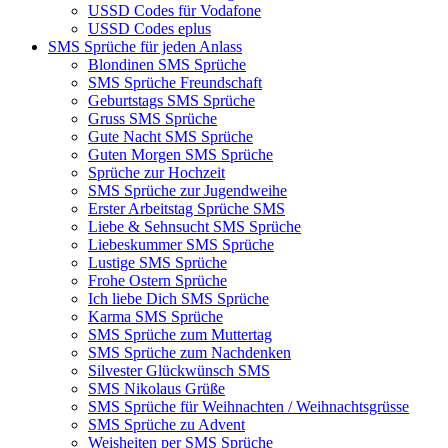
USSD Codes für Vodafone
USSD Codes eplus
SMS Sprüche für jeden Anlass
Blondinen SMS Sprüche
SMS Sprüche Freundschaft
Geburtstags SMS Sprüche
Gruss SMS Sprüche
Gute Nacht SMS Sprüche
Guten Morgen SMS Sprüche
Sprüche zur Hochzeit
SMS Sprüche zur Jugendweihe
Erster Arbeitstag Sprüche SMS
Liebe & Sehnsucht SMS Sprüche
Liebeskummer SMS Sprüche
Lustige SMS Sprüche
Frohe Ostern Sprüche
Ich liebe Dich SMS Sprüche
Karma SMS Sprüche
SMS Sprüche zum Muttertag
SMS Sprüche zum Nachdenken
Silvester Glückwünsch SMS
SMS Nikolaus Grüße
SMS Sprüche für Weihnachten / Weihnachtsgrüsse
SMS Sprüche zu Advent
Weisheiten per SMS Sprüche