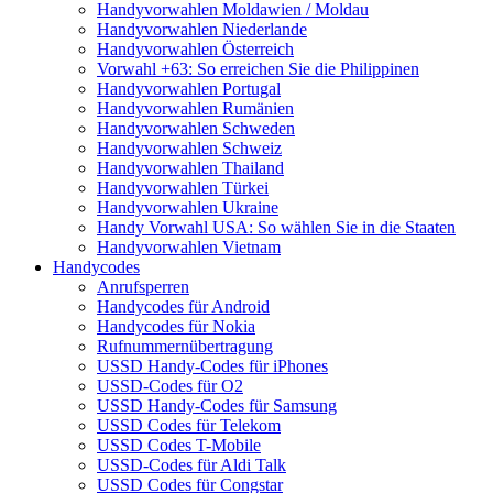
Handyvorwahlen Moldawien / Moldau
Handyvorwahlen Niederlande
Handyvorwahlen Österreich
Vorwahl +63: So erreichen Sie die Philippinen
Handyvorwahlen Portugal
Handyvorwahlen Rumänien
Handyvorwahlen Schweden
Handyvorwahlen Schweiz
Handyvorwahlen Thailand
Handyvorwahlen Türkei
Handyvorwahlen Ukraine
Handy Vorwahl USA: So wählen Sie in die Staaten
Handyvorwahlen Vietnam
Handycodes
Anrufsperren
Handycodes für Android
Handycodes für Nokia
Rufnummernübertragung
USSD Handy-Codes für iPhones
USSD-Codes für O2
USSD Handy-Codes für Samsung
USSD Codes für Telekom
USSD Codes T-Mobile
USSD-Codes für Aldi Talk
USSD Codes für Congstar