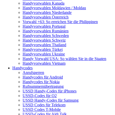
Handyvorwahlen Kanada
Handyvorwahlen Moldawien / Moldau
Handyvorwahlen Niederlande
Handyvorwahlen Österreich
Vorwahl +63: So erreichen Sie die Philippinen
Handyvorwahlen Portugal
Handyvorwahlen Rumänien
Handyvorwahlen Schweden
Handyvorwahlen Schweiz
Handyvorwahlen Thailand
Handyvorwahlen Türkei
Handyvorwahlen Ukraine
Handy Vorwahl USA: So wählen Sie in die Staaten
Handyvorwahlen Vietnam
Handycodes
Anrufsperren
Handycodes für Android
Handycodes für Nokia
Rufnummernübertragung
USSD Handy-Codes für iPhones
USSD-Codes für O2
USSD Handy-Codes für Samsung
USSD Codes für Telekom
USSD Codes T-Mobile
USSD-Codes für Aldi Talk