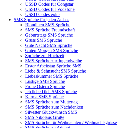
USSD Codes für Congstar
USSD Codes für Vodafone
USSD Codes eplus
SMS Sprüche für jeden Anlass
Blondinen SMS Sprüche
SMS Sprüche Freundschaft
Geburtstags SMS Sprüche
Gruss SMS Sprüche
Gute Nacht SMS Sprüche
Guten Morgen SMS Sprüche
Sprüche zur Hochzeit
SMS Sprüche zur Jugendweihe
Erster Arbeitstag Sprüche SMS
Liebe & Sehnsucht SMS Sprüche
Liebeskummer SMS Sprüche
Lustige SMS Sprüche
Frohe Ostern Sprüche
Ich liebe Dich SMS Sprüche
Karma SMS Sprüche
SMS Sprüche zum Muttertag
SMS Sprüche zum Nachdenken
Silvester Glückwünsch SMS
SMS Nikolaus Grüße
SMS Sprüche für Weihnachten / Weihnachtsgrüsse
SMS Sprüche zu Advent