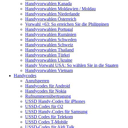
Handyvorwahlen Kanada
Handyvorwahlen Moldawien / Moldau
Handyvorwahlen Niederlande
Handyvorwahlen Österreich
Vorwahl +63: So erreichen Sie die Philippinen
Handyvorwahlen Portugal
Handyvorwahlen Rumänien
Handyvorwahlen Schweden
Handyvorwahlen Schweiz
Handyvorwahlen Thailand
Handyvorwahlen Türkei
Handyvorwahlen Ukraine
Handy Vorwahl USA: So wählen Sie in die Staaten
Handyvorwahlen Vietnam
Handycodes
Anrufsperren
Handycodes für Android
Handycodes für Nokia
Rufnummernübertragung
USSD Handy-Codes für iPhones
USSD-Codes für O2
USSD Handy-Codes für Samsung
USSD Codes für Telekom
USSD Codes T-Mobile
USSD-Codes für Aldi Talk