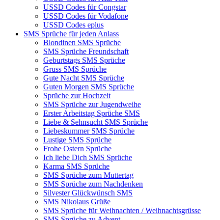
USSD Codes für Congstar
USSD Codes für Vodafone
USSD Codes eplus
SMS Sprüche für jeden Anlass
Blondinen SMS Sprüche
SMS Sprüche Freundschaft
Geburtstags SMS Sprüche
Gruss SMS Sprüche
Gute Nacht SMS Sprüche
Guten Morgen SMS Sprüche
Sprüche zur Hochzeit
SMS Sprüche zur Jugendweihe
Erster Arbeitstag Sprüche SMS
Liebe & Sehnsucht SMS Sprüche
Liebeskummer SMS Sprüche
Lustige SMS Sprüche
Frohe Ostern Sprüche
Ich liebe Dich SMS Sprüche
Karma SMS Sprüche
SMS Sprüche zum Muttertag
SMS Sprüche zum Nachdenken
Silvester Glückwünsch SMS
SMS Nikolaus Grüße
SMS Sprüche für Weihnachten / Weihnachtsgrüsse
SMS Sprüche zu Advent