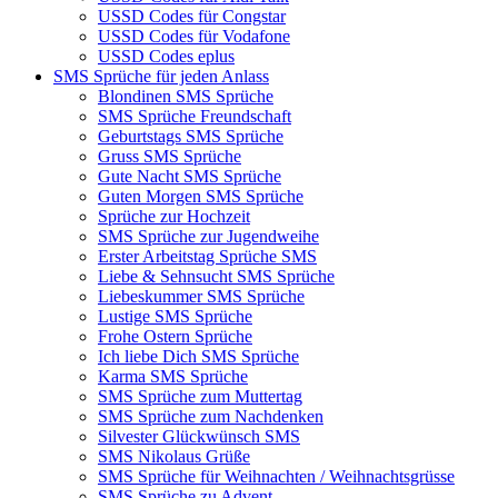
USSD Codes für Congstar
USSD Codes für Vodafone
USSD Codes eplus
SMS Sprüche für jeden Anlass
Blondinen SMS Sprüche
SMS Sprüche Freundschaft
Geburtstags SMS Sprüche
Gruss SMS Sprüche
Gute Nacht SMS Sprüche
Guten Morgen SMS Sprüche
Sprüche zur Hochzeit
SMS Sprüche zur Jugendweihe
Erster Arbeitstag Sprüche SMS
Liebe & Sehnsucht SMS Sprüche
Liebeskummer SMS Sprüche
Lustige SMS Sprüche
Frohe Ostern Sprüche
Ich liebe Dich SMS Sprüche
Karma SMS Sprüche
SMS Sprüche zum Muttertag
SMS Sprüche zum Nachdenken
Silvester Glückwünsch SMS
SMS Nikolaus Grüße
SMS Sprüche für Weihnachten / Weihnachtsgrüsse
SMS Sprüche zu Advent