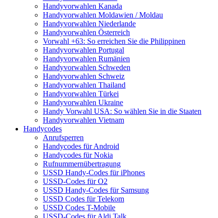
Handyvorwahlen Kanada
Handyvorwahlen Moldawien / Moldau
Handyvorwahlen Niederlande
Handyvorwahlen Österreich
Vorwahl +63: So erreichen Sie die Philippinen
Handyvorwahlen Portugal
Handyvorwahlen Rumänien
Handyvorwahlen Schweden
Handyvorwahlen Schweiz
Handyvorwahlen Thailand
Handyvorwahlen Türkei
Handyvorwahlen Ukraine
Handy Vorwahl USA: So wählen Sie in die Staaten
Handyvorwahlen Vietnam
Handycodes
Anrufsperren
Handycodes für Android
Handycodes für Nokia
Rufnummernübertragung
USSD Handy-Codes für iPhones
USSD-Codes für O2
USSD Handy-Codes für Samsung
USSD Codes für Telekom
USSD Codes T-Mobile
USSD-Codes für Aldi Talk