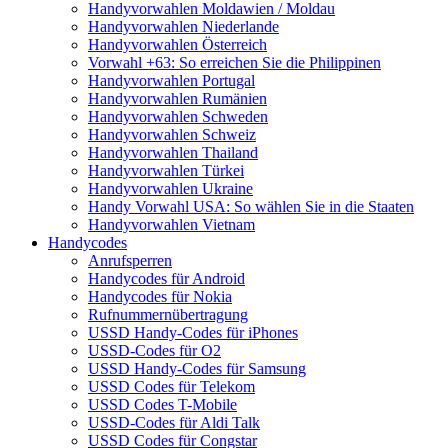
Handyvorwahlen Moldawien / Moldau
Handyvorwahlen Niederlande
Handyvorwahlen Österreich
Vorwahl +63: So erreichen Sie die Philippinen
Handyvorwahlen Portugal
Handyvorwahlen Rumänien
Handyvorwahlen Schweden
Handyvorwahlen Schweiz
Handyvorwahlen Thailand
Handyvorwahlen Türkei
Handyvorwahlen Ukraine
Handy Vorwahl USA: So wählen Sie in die Staaten
Handyvorwahlen Vietnam
Handycodes
Anrufsperren
Handycodes für Android
Handycodes für Nokia
Rufnummernübertragung
USSD Handy-Codes für iPhones
USSD-Codes für O2
USSD Handy-Codes für Samsung
USSD Codes für Telekom
USSD Codes T-Mobile
USSD-Codes für Aldi Talk
USSD Codes für Congstar