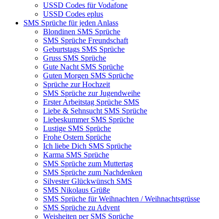
USSD Codes für Vodafone
USSD Codes eplus
SMS Sprüche für jeden Anlass
Blondinen SMS Sprüche
SMS Sprüche Freundschaft
Geburtstags SMS Sprüche
Gruss SMS Sprüche
Gute Nacht SMS Sprüche
Guten Morgen SMS Sprüche
Sprüche zur Hochzeit
SMS Sprüche zur Jugendweihe
Erster Arbeitstag Sprüche SMS
Liebe & Sehnsucht SMS Sprüche
Liebeskummer SMS Sprüche
Lustige SMS Sprüche
Frohe Ostern Sprüche
Ich liebe Dich SMS Sprüche
Karma SMS Sprüche
SMS Sprüche zum Muttertag
SMS Sprüche zum Nachdenken
Silvester Glückwünsch SMS
SMS Nikolaus Grüße
SMS Sprüche für Weihnachten / Weihnachtsgrüsse
SMS Sprüche zu Advent
Weisheiten per SMS Sprüche