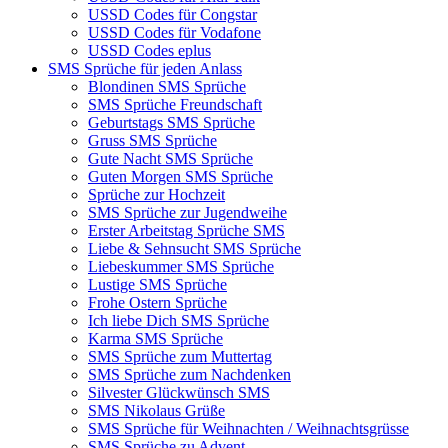
USSD Codes für Congstar
USSD Codes für Vodafone
USSD Codes eplus
SMS Sprüche für jeden Anlass
Blondinen SMS Sprüche
SMS Sprüche Freundschaft
Geburtstags SMS Sprüche
Gruss SMS Sprüche
Gute Nacht SMS Sprüche
Guten Morgen SMS Sprüche
Sprüche zur Hochzeit
SMS Sprüche zur Jugendweihe
Erster Arbeitstag Sprüche SMS
Liebe & Sehnsucht SMS Sprüche
Liebeskummer SMS Sprüche
Lustige SMS Sprüche
Frohe Ostern Sprüche
Ich liebe Dich SMS Sprüche
Karma SMS Sprüche
SMS Sprüche zum Muttertag
SMS Sprüche zum Nachdenken
Silvester Glückwünsch SMS
SMS Nikolaus Grüße
SMS Sprüche für Weihnachten / Weihnachtsgrüsse
SMS Sprüche zu Advent