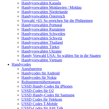
Handyvorwahlen Kanada
Handyvorwahlen Moldawien / Moldau
Handyvorwahlen Niederlande
Handyvorwahlen Österreich
Vorwahl +63: So erreichen Sie die Philippinen
Handyvorwahlen Portugal
Handyvorwahlen Rumänien
Handyvorwahlen Schweden
Handyvorwahlen Schweiz
Handyvorwahlen Thailand
Handyvorwahlen Türkei
Handyvorwahlen Ukraine
Handy Vorwahl USA: So wählen Sie in die Staaten
Handyvorwahlen Vietnam
Handycodes
Anrufsperren
Handycodes für Android
Handycodes für Nokia
Rufnummernübertragung
USSD Handy-Codes für iPhones
USSD-Codes für O2
USSD Handy-Codes für Samsung
USSD Codes für Telekom
USSD Codes T-Mobile
USSD-Codes für Aldi Talk