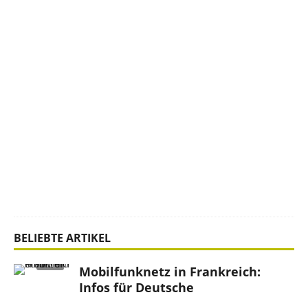
h
r
u
n
g
s
c
a
s
i
n
o
s
BELIEBTE ARTIKEL
Mobilfunknetz in Frankreich:
Infos für Deutsche