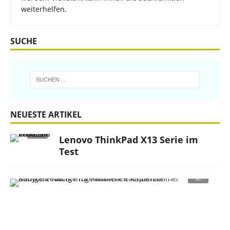
weiterhelfen.
SUCHE
NEUESTE ARTIKEL
Lenovo ThinkPad X13 Serie im
Test
R
u
h
i