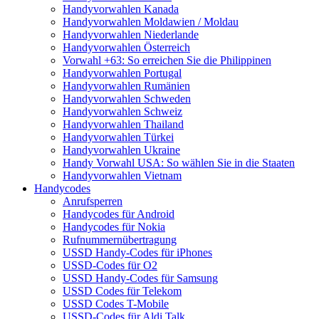
Handyvorwahlen Kanada
Handyvorwahlen Moldawien / Moldau
Handyvorwahlen Niederlande
Handyvorwahlen Österreich
Vorwahl +63: So erreichen Sie die Philippinen
Handyvorwahlen Portugal
Handyvorwahlen Rumänien
Handyvorwahlen Schweden
Handyvorwahlen Schweiz
Handyvorwahlen Thailand
Handyvorwahlen Türkei
Handyvorwahlen Ukraine
Handy Vorwahl USA: So wählen Sie in die Staaten
Handyvorwahlen Vietnam
Handycodes
Anrufsperren
Handycodes für Android
Handycodes für Nokia
Rufnummernübertragung
USSD Handy-Codes für iPhones
USSD-Codes für O2
USSD Handy-Codes für Samsung
USSD Codes für Telekom
USSD Codes T-Mobile
USSD-Codes für Aldi Talk