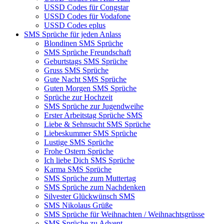
USSD Codes für Congstar
USSD Codes für Vodafone
USSD Codes eplus
SMS Sprüche für jeden Anlass
Blondinen SMS Sprüche
SMS Sprüche Freundschaft
Geburtstags SMS Sprüche
Gruss SMS Sprüche
Gute Nacht SMS Sprüche
Guten Morgen SMS Sprüche
Sprüche zur Hochzeit
SMS Sprüche zur Jugendweihe
Erster Arbeitstag Sprüche SMS
Liebe & Sehnsucht SMS Sprüche
Liebeskummer SMS Sprüche
Lustige SMS Sprüche
Frohe Ostern Sprüche
Ich liebe Dich SMS Sprüche
Karma SMS Sprüche
SMS Sprüche zum Muttertag
SMS Sprüche zum Nachdenken
Silvester Glückwünsch SMS
SMS Nikolaus Grüße
SMS Sprüche für Weihnachten / Weihnachtsgrüsse
SMS Sprüche zu Advent