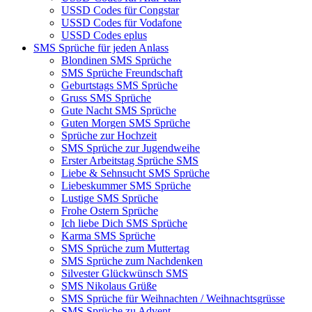
USSD Codes für Congstar
USSD Codes für Vodafone
USSD Codes eplus
SMS Sprüche für jeden Anlass
Blondinen SMS Sprüche
SMS Sprüche Freundschaft
Geburtstags SMS Sprüche
Gruss SMS Sprüche
Gute Nacht SMS Sprüche
Guten Morgen SMS Sprüche
Sprüche zur Hochzeit
SMS Sprüche zur Jugendweihe
Erster Arbeitstag Sprüche SMS
Liebe & Sehnsucht SMS Sprüche
Liebeskummer SMS Sprüche
Lustige SMS Sprüche
Frohe Ostern Sprüche
Ich liebe Dich SMS Sprüche
Karma SMS Sprüche
SMS Sprüche zum Muttertag
SMS Sprüche zum Nachdenken
Silvester Glückwünsch SMS
SMS Nikolaus Grüße
SMS Sprüche für Weihnachten / Weihnachtsgrüsse
SMS Sprüche zu Advent