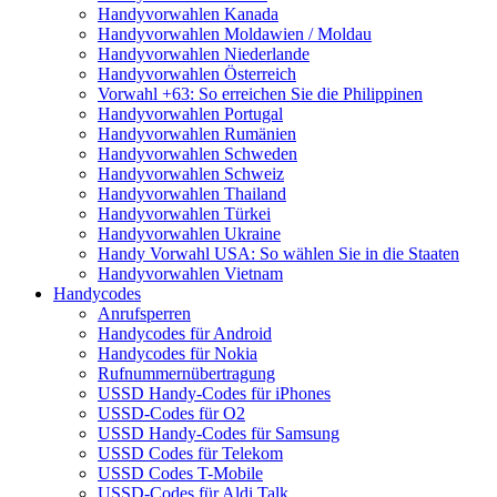
Handyvorwahlen Kanada
Handyvorwahlen Moldawien / Moldau
Handyvorwahlen Niederlande
Handyvorwahlen Österreich
Vorwahl +63: So erreichen Sie die Philippinen
Handyvorwahlen Portugal
Handyvorwahlen Rumänien
Handyvorwahlen Schweden
Handyvorwahlen Schweiz
Handyvorwahlen Thailand
Handyvorwahlen Türkei
Handyvorwahlen Ukraine
Handy Vorwahl USA: So wählen Sie in die Staaten
Handyvorwahlen Vietnam
Handycodes
Anrufsperren
Handycodes für Android
Handycodes für Nokia
Rufnummernübertragung
USSD Handy-Codes für iPhones
USSD-Codes für O2
USSD Handy-Codes für Samsung
USSD Codes für Telekom
USSD Codes T-Mobile
USSD-Codes für Aldi Talk