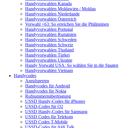
Handyvorwahlen Kanada
Handyvorwahlen Moldawien / Moldau
Handyvorwahlen Niederlande
Handyvorwahlen Österreich
Vorwahl +63: So erreichen Sie die Philippinen
Handyvorwahlen Portugal
Handyvorwahlen Rumänien
Handyvorwahlen Schweden
Handyvorwahlen Schweiz
Handyvorwahlen Thailand
Handyvorwahlen Türkei
Handyvorwahlen Ukraine
Handy Vorwahl USA: So wählen Sie in die Staaten
Handyvorwahlen Vietnam
Handycodes
Anrufsperren
Handycodes für Android
Handycodes für Nokia
Rufnummernübertragung
USSD Handy-Codes für iPhones
USSD-Codes für O2
USSD Handy-Codes für Samsung
USSD Codes für Telekom
USSD Codes T-Mobile
USSD-Codes für Aldi Talk