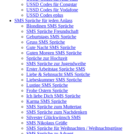
USSD Codes für Congstar
USSD Codes für Vodafone
USSD Codes eplus
SMS Sprüche für jeden Anlass
Blondinen SMS Sprüche
SMS Sprüche Freundschaft
Geburtstags SMS Sprüche
Gruss SMS Sprüche
Gute Nacht SMS Sprüche
Guten Morgen SMS Sprüche
Sprüche zur Hochzeit
SMS Sprüche zur Jugendweihe
Erster Arbeitstag Sprüche SMS
Liebe & Sehnsucht SMS Sprüche
Liebeskummer SMS Sprüche
Lustige SMS Sprüche
Frohe Ostern Sprüche
Ich liebe Dich SMS Sprüche
Karma SMS Sprüche
SMS Sprüche zum Muttertag
SMS Sprüche zum Nachdenken
Silvester Glückwünsch SMS
SMS Nikolaus Grüße
SMS Sprüche für Weihnachten / Weihnachtsgrüsse
SMS Sprüche zu Advent