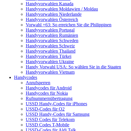
Handyvorwahlen Kanada
Handyvorwahlen Moldawien / Moldau
Handyvorwahlen Niederlande
Handyvorwahlen Österreich
Vorwahl +63: So erreichen Sie die Philippinen
Handyvorwahlen Portugal
Handyvorwahlen Rumänien
Handyvorwahlen Schweden
Handyvorwahlen Schweiz
Handyvorwahlen Thailand
Handyvorwahlen Türkei
Handyvorwahlen Ukraine
Handy Vorwahl USA: So wählen Sie in die Staaten
Handyvorwahlen Vietnam
Handycodes
Anrufsperren
Handycodes für Android
Handycodes für Nokia
Rufnummernübertragung
USSD Handy-Codes für iPhones
USSD-Codes für O2
USSD Handy-Codes für Samsung
USSD Codes für Telekom
USSD Codes T-Mobile
USSD-Codes für Aldi Talk