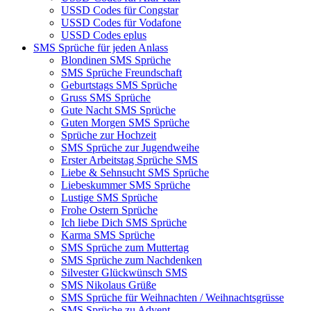
USSD Codes für Congstar
USSD Codes für Vodafone
USSD Codes eplus
SMS Sprüche für jeden Anlass
Blondinen SMS Sprüche
SMS Sprüche Freundschaft
Geburtstags SMS Sprüche
Gruss SMS Sprüche
Gute Nacht SMS Sprüche
Guten Morgen SMS Sprüche
Sprüche zur Hochzeit
SMS Sprüche zur Jugendweihe
Erster Arbeitstag Sprüche SMS
Liebe & Sehnsucht SMS Sprüche
Liebeskummer SMS Sprüche
Lustige SMS Sprüche
Frohe Ostern Sprüche
Ich liebe Dich SMS Sprüche
Karma SMS Sprüche
SMS Sprüche zum Muttertag
SMS Sprüche zum Nachdenken
Silvester Glückwünsch SMS
SMS Nikolaus Grüße
SMS Sprüche für Weihnachten / Weihnachtsgrüsse
SMS Sprüche zu Advent