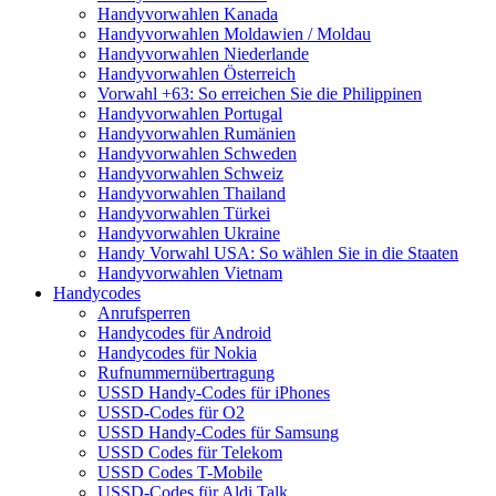
Handyvorwahlen Kanada
Handyvorwahlen Moldawien / Moldau
Handyvorwahlen Niederlande
Handyvorwahlen Österreich
Vorwahl +63: So erreichen Sie die Philippinen
Handyvorwahlen Portugal
Handyvorwahlen Rumänien
Handyvorwahlen Schweden
Handyvorwahlen Schweiz
Handyvorwahlen Thailand
Handyvorwahlen Türkei
Handyvorwahlen Ukraine
Handy Vorwahl USA: So wählen Sie in die Staaten
Handyvorwahlen Vietnam
Handycodes
Anrufsperren
Handycodes für Android
Handycodes für Nokia
Rufnummernübertragung
USSD Handy-Codes für iPhones
USSD-Codes für O2
USSD Handy-Codes für Samsung
USSD Codes für Telekom
USSD Codes T-Mobile
USSD-Codes für Aldi Talk