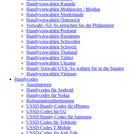
Handyvorwahlen Kanada
Handyvorwahlen Moldawien / Moldau
Handyvorwahlen Niederlande
Handyvorwahlen Österreich
Vorwahl +63: So erreichen Sie die Philippinen
Handyvorwahlen Portugal
Handyvorwahlen Rumänien
Handyvorwahlen Schweden
Handyvorwahlen Schweiz
Handyvorwahlen Thailand
Handyvorwahlen Türkei
Handyvorwahlen Ukraine
Handy Vorwahl USA: So wählen Sie in die Staaten
Handyvorwahlen Vietnam
Handycodes
Anrufsperren
Handycodes für Android
Handycodes für Nokia
Rufnummernübertragung
USSD Handy-Codes für iPhones
USSD-Codes für O2
USSD Handy-Codes für Samsung
USSD Codes für Telekom
USSD Codes T-Mobile
USSD-Codes für Aldi Talk