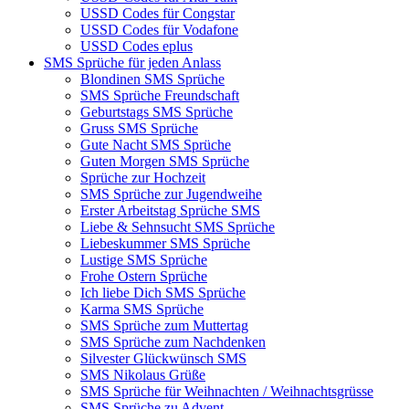
USSD Codes für Congstar
USSD Codes für Vodafone
USSD Codes eplus
SMS Sprüche für jeden Anlass
Blondinen SMS Sprüche
SMS Sprüche Freundschaft
Geburtstags SMS Sprüche
Gruss SMS Sprüche
Gute Nacht SMS Sprüche
Guten Morgen SMS Sprüche
Sprüche zur Hochzeit
SMS Sprüche zur Jugendweihe
Erster Arbeitstag Sprüche SMS
Liebe & Sehnsucht SMS Sprüche
Liebeskummer SMS Sprüche
Lustige SMS Sprüche
Frohe Ostern Sprüche
Ich liebe Dich SMS Sprüche
Karma SMS Sprüche
SMS Sprüche zum Muttertag
SMS Sprüche zum Nachdenken
Silvester Glückwünsch SMS
SMS Nikolaus Grüße
SMS Sprüche für Weihnachten / Weihnachtsgrüsse
SMS Sprüche zu Advent