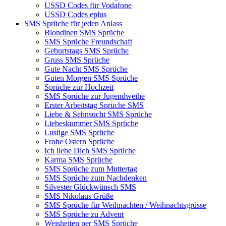
USSD Codes für Vodafone
USSD Codes eplus
SMS Sprüche für jeden Anlass
Blondinen SMS Sprüche
SMS Sprüche Freundschaft
Geburtstags SMS Sprüche
Gruss SMS Sprüche
Gute Nacht SMS Sprüche
Guten Morgen SMS Sprüche
Sprüche zur Hochzeit
SMS Sprüche zur Jugendweihe
Erster Arbeitstag Sprüche SMS
Liebe & Sehnsucht SMS Sprüche
Liebeskummer SMS Sprüche
Lustige SMS Sprüche
Frohe Ostern Sprüche
Ich liebe Dich SMS Sprüche
Karma SMS Sprüche
SMS Sprüche zum Muttertag
SMS Sprüche zum Nachdenken
Silvester Glückwünsch SMS
SMS Nikolaus Grüße
SMS Sprüche für Weihnachten / Weihnachtsgrüsse
SMS Sprüche zu Advent
Weisheiten per SMS Sprüche