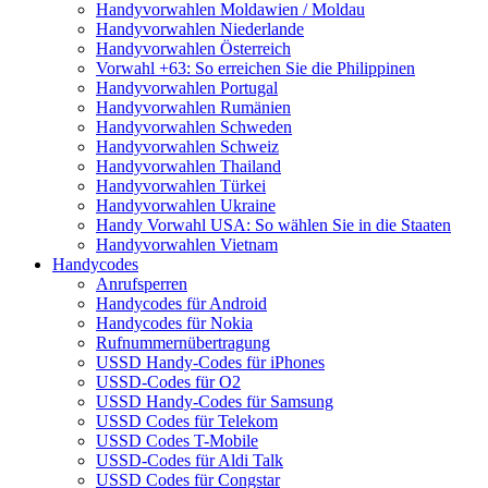
Handyvorwahlen Moldawien / Moldau
Handyvorwahlen Niederlande
Handyvorwahlen Österreich
Vorwahl +63: So erreichen Sie die Philippinen
Handyvorwahlen Portugal
Handyvorwahlen Rumänien
Handyvorwahlen Schweden
Handyvorwahlen Schweiz
Handyvorwahlen Thailand
Handyvorwahlen Türkei
Handyvorwahlen Ukraine
Handy Vorwahl USA: So wählen Sie in die Staaten
Handyvorwahlen Vietnam
Handycodes
Anrufsperren
Handycodes für Android
Handycodes für Nokia
Rufnummernübertragung
USSD Handy-Codes für iPhones
USSD-Codes für O2
USSD Handy-Codes für Samsung
USSD Codes für Telekom
USSD Codes T-Mobile
USSD-Codes für Aldi Talk
USSD Codes für Congstar