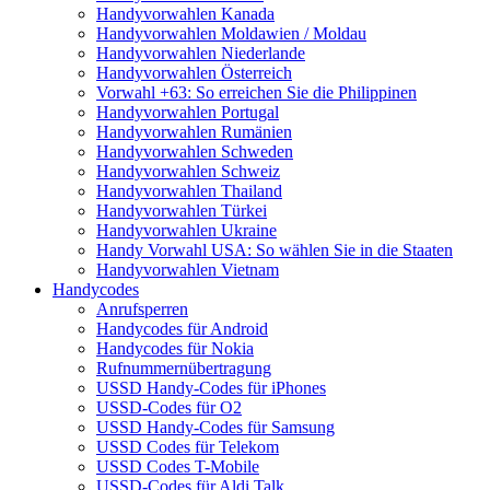
Handyvorwahlen Kanada
Handyvorwahlen Moldawien / Moldau
Handyvorwahlen Niederlande
Handyvorwahlen Österreich
Vorwahl +63: So erreichen Sie die Philippinen
Handyvorwahlen Portugal
Handyvorwahlen Rumänien
Handyvorwahlen Schweden
Handyvorwahlen Schweiz
Handyvorwahlen Thailand
Handyvorwahlen Türkei
Handyvorwahlen Ukraine
Handy Vorwahl USA: So wählen Sie in die Staaten
Handyvorwahlen Vietnam
Handycodes
Anrufsperren
Handycodes für Android
Handycodes für Nokia
Rufnummernübertragung
USSD Handy-Codes für iPhones
USSD-Codes für O2
USSD Handy-Codes für Samsung
USSD Codes für Telekom
USSD Codes T-Mobile
USSD-Codes für Aldi Talk