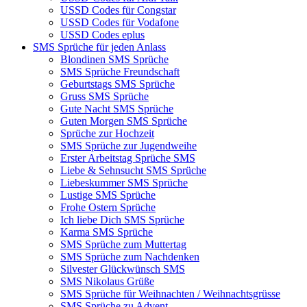
USSD Codes für Congstar
USSD Codes für Vodafone
USSD Codes eplus
SMS Sprüche für jeden Anlass
Blondinen SMS Sprüche
SMS Sprüche Freundschaft
Geburtstags SMS Sprüche
Gruss SMS Sprüche
Gute Nacht SMS Sprüche
Guten Morgen SMS Sprüche
Sprüche zur Hochzeit
SMS Sprüche zur Jugendweihe
Erster Arbeitstag Sprüche SMS
Liebe & Sehnsucht SMS Sprüche
Liebeskummer SMS Sprüche
Lustige SMS Sprüche
Frohe Ostern Sprüche
Ich liebe Dich SMS Sprüche
Karma SMS Sprüche
SMS Sprüche zum Muttertag
SMS Sprüche zum Nachdenken
Silvester Glückwünsch SMS
SMS Nikolaus Grüße
SMS Sprüche für Weihnachten / Weihnachtsgrüsse
SMS Sprüche zu Advent