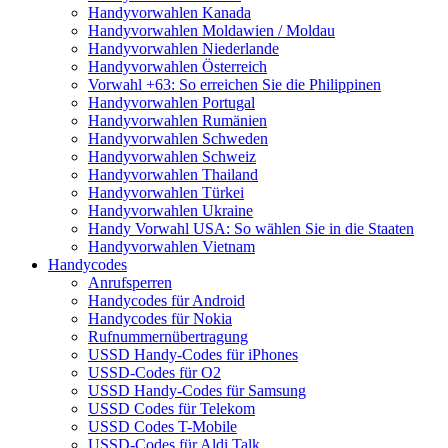
Handyvorwahlen Kanada
Handyvorwahlen Moldawien / Moldau
Handyvorwahlen Niederlande
Handyvorwahlen Österreich
Vorwahl +63: So erreichen Sie die Philippinen
Handyvorwahlen Portugal
Handyvorwahlen Rumänien
Handyvorwahlen Schweden
Handyvorwahlen Schweiz
Handyvorwahlen Thailand
Handyvorwahlen Türkei
Handyvorwahlen Ukraine
Handy Vorwahl USA: So wählen Sie in die Staaten
Handyvorwahlen Vietnam
Handycodes
Anrufsperren
Handycodes für Android
Handycodes für Nokia
Rufnummernübertragung
USSD Handy-Codes für iPhones
USSD-Codes für O2
USSD Handy-Codes für Samsung
USSD Codes für Telekom
USSD Codes T-Mobile
USSD-Codes für Aldi Talk