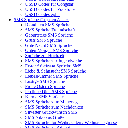
USSD Codes für Congstar
USSD Codes für Vodafone
USSD Codes eplus
SMS Sprüche für jeden Anlass
Blondinen SMS Sprüche
SMS Sprüche Freundschaft
Geburtstags SMS Sprüche
Gruss SMS Sprüche
Gute Nacht SMS Sprüche
Guten Morgen SMS Sprüche
Sprüche zur Hochzeit
SMS Sprüche zur Jugendweihe
Erster Arbeitstag Sprüche SMS
Liebe & Sehnsucht SMS Sprüche
Liebeskummer SMS Sprüche
Lustige SMS Sprüche
Frohe Ostern Sprüche
Ich liebe Dich SMS Sprüche
Karma SMS Sprüche
SMS Sprüche zum Muttertag
SMS Sprüche zum Nachdenken
Silvester Glückwünsch SMS
SMS Nikolaus Grüße
SMS Sprüche für Weihnachten / Weihnachtsgrüsse
SMS Sprüche zu Advent