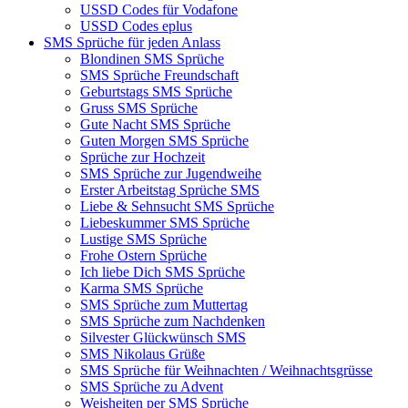
USSD Codes für Vodafone
USSD Codes eplus
SMS Sprüche für jeden Anlass
Blondinen SMS Sprüche
SMS Sprüche Freundschaft
Geburtstags SMS Sprüche
Gruss SMS Sprüche
Gute Nacht SMS Sprüche
Guten Morgen SMS Sprüche
Sprüche zur Hochzeit
SMS Sprüche zur Jugendweihe
Erster Arbeitstag Sprüche SMS
Liebe & Sehnsucht SMS Sprüche
Liebeskummer SMS Sprüche
Lustige SMS Sprüche
Frohe Ostern Sprüche
Ich liebe Dich SMS Sprüche
Karma SMS Sprüche
SMS Sprüche zum Muttertag
SMS Sprüche zum Nachdenken
Silvester Glückwünsch SMS
SMS Nikolaus Grüße
SMS Sprüche für Weihnachten / Weihnachtsgrüsse
SMS Sprüche zu Advent
Weisheiten per SMS Sprüche