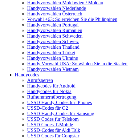
Handyvorwahlen Moldawien / Moldau
Handyvorwahlen Niederlande
Handyvorwahlen Österreich
Vorwahl +63: So erreichen Sie die Philippinen
Handyvorwahlen Portugal
Handyvorwahlen Rumänien
Handyvorwahlen Schweden
Handyvorwahlen Schweiz
Handyvorwahlen Thailand
Handyvorwahlen Türkei
Handyvorwahlen Ukraine
Handy Vorwahl USA: So wählen Sie in die Staaten
Handyvorwahlen Vietnam
Handycodes
Anrufsperren
Handycodes für Android
Handycodes für Nokia
Rufnummernübertragung
USSD Handy-Codes für iPhones
USSD-Codes für O2
USSD Handy-Codes für Samsung
USSD Codes für Telekom
USSD Codes T-Mobile
USSD-Codes für Aldi Talk
USSD Codes für Congstar