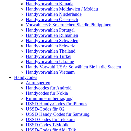
Handyvorwahlen Kanada
Handyvorwahlen Moldawien / Moldau
Handyvorwahlen Niederlande
Handyvorwahlen Österreich
Vorwahl +63: So erreichen Sie die Philippinen
Handyvorwahlen Portugal
Handyvorwahlen Rumänien
Handyvorwahlen Schweden
Handyvorwahlen Schweiz
Handyvorwahlen Thailand
Handyvorwahlen Türkei
Handyvorwahlen Ukraine
Handy Vorwahl USA: So wählen Sie in die Staaten
Handyvorwahlen Vietnam
Handycodes
Anrufsperren
Handycodes für Android
Handycodes für Nokia
Rufnummernübertragung
USSD Handy-Codes für iPhones
USSD-Codes für O2
USSD Handy-Codes für Samsung
USSD Codes für Telekom
USSD Codes T-Mobile
USSD-Codes für Aldi Talk