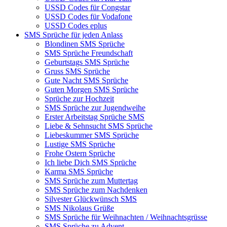
USSD Codes für Congstar
USSD Codes für Vodafone
USSD Codes eplus
SMS Sprüche für jeden Anlass
Blondinen SMS Sprüche
SMS Sprüche Freundschaft
Geburtstags SMS Sprüche
Gruss SMS Sprüche
Gute Nacht SMS Sprüche
Guten Morgen SMS Sprüche
Sprüche zur Hochzeit
SMS Sprüche zur Jugendweihe
Erster Arbeitstag Sprüche SMS
Liebe & Sehnsucht SMS Sprüche
Liebeskummer SMS Sprüche
Lustige SMS Sprüche
Frohe Ostern Sprüche
Ich liebe Dich SMS Sprüche
Karma SMS Sprüche
SMS Sprüche zum Muttertag
SMS Sprüche zum Nachdenken
Silvester Glückwünsch SMS
SMS Nikolaus Grüße
SMS Sprüche für Weihnachten / Weihnachtsgrüsse
SMS Sprüche zu Advent