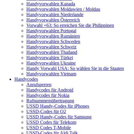
Handyvorwahlen Kanada
Handyvorwahlen Moldawien / Moldau
Handyvorwahlen Niederlande
Handyvorwahlen Österreich
Vorwahl +63: So erreichen Sie die Philippinen
Handyvorwahlen Portugal
Handyvorwahlen Rumänien
Handyvorwahlen Schweden
Handyvorwahlen Schweiz
Handyvorwahlen Thailand
Handyvorwahlen Türkei
Handyvorwahlen Ukraine
Handy Vorwahl USA: So wählen Sie in die Staaten
Handyvorwahlen Vietnam
Handycodes
Anrufsperren
Handycodes für Android
Handycodes für Nokia
Rufnummernübertragung
USSD Handy-Codes für iPhones
USSD-Codes für O2
USSD Handy-Codes für Samsung
USSD Codes für Telekom
USSD Codes T-Mobile
USSD-Codes für Aldi Talk