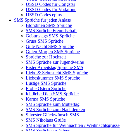
USSD Codes für Congstar
USSD Codes für Vodafone
USSD Codes eplus
SMS Sprüche für jeden Anlass
Blondinen SMS Sprüche
SMS Sprüche Freundschaft
Geburtstags SMS Sprüche
Gruss SMS Sprüche
Gute Nacht SMS Sprüche
Guten Morgen SMS Sprüche
Sprüche zur Hochzeit
SMS Sprüche zur Jugendweihe
Erster Arbeitstag Sprüche SMS
Liebe & Sehnsucht SMS Sprüche
Liebeskummer SMS Sprüche
Lustige SMS Sprüche
Frohe Ostern Sprüche
Ich liebe Dich SMS Sprüche
Karma SMS Sprüche
SMS Sprüche zum Muttertag
SMS Sprüche zum Nachdenken
Silvester Glückwünsch SMS
SMS Nikolaus Grüße
SMS Sprüche für Weihnachten / Weihnachtsgrüsse
SMS Sprüche zu Advent