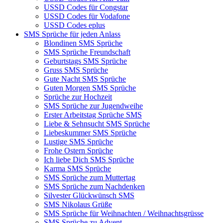
USSD Codes für Congstar
USSD Codes für Vodafone
USSD Codes eplus
SMS Sprüche für jeden Anlass
Blondinen SMS Sprüche
SMS Sprüche Freundschaft
Geburtstags SMS Sprüche
Gruss SMS Sprüche
Gute Nacht SMS Sprüche
Guten Morgen SMS Sprüche
Sprüche zur Hochzeit
SMS Sprüche zur Jugendweihe
Erster Arbeitstag Sprüche SMS
Liebe & Sehnsucht SMS Sprüche
Liebeskummer SMS Sprüche
Lustige SMS Sprüche
Frohe Ostern Sprüche
Ich liebe Dich SMS Sprüche
Karma SMS Sprüche
SMS Sprüche zum Muttertag
SMS Sprüche zum Nachdenken
Silvester Glückwünsch SMS
SMS Nikolaus Grüße
SMS Sprüche für Weihnachten / Weihnachtsgrüsse
SMS Sprüche zu Advent