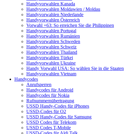
Handyvorwahlen Kanada
Handyvorwahlen Moldawien / Moldau
Handyvorwahlen Niederlande
Handyvorwahlen Österreich
Vorwahl +63: So erreichen Sie die Philippinen
Handyvorwahlen Portugal
Handyvorwahlen Rumänien
Handyvorwahlen Schweden
Handyvorwahlen Schweiz
Handyvorwahlen Thailand
Handyvorwahlen Türkei
Handyvorwahlen Ukraine
Handy Vorwahl USA: So wählen Sie in die Staaten
Handyvorwahlen Vietnam
Handycodes
Anrufsperren
Handycodes für Android
Handycodes für Nokia
Rufnummernübertragung
USSD Handy-Codes für iPhones
USSD-Codes für O2
USSD Handy-Codes für Samsung
USSD Codes für Telekom
USSD Codes T-Mobile
USSD-Codes für Aldi Talk