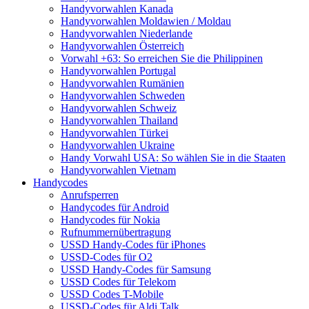
Handyvorwahlen Kanada
Handyvorwahlen Moldawien / Moldau
Handyvorwahlen Niederlande
Handyvorwahlen Österreich
Vorwahl +63: So erreichen Sie die Philippinen
Handyvorwahlen Portugal
Handyvorwahlen Rumänien
Handyvorwahlen Schweden
Handyvorwahlen Schweiz
Handyvorwahlen Thailand
Handyvorwahlen Türkei
Handyvorwahlen Ukraine
Handy Vorwahl USA: So wählen Sie in die Staaten
Handyvorwahlen Vietnam
Handycodes
Anrufsperren
Handycodes für Android
Handycodes für Nokia
Rufnummernübertragung
USSD Handy-Codes für iPhones
USSD-Codes für O2
USSD Handy-Codes für Samsung
USSD Codes für Telekom
USSD Codes T-Mobile
USSD-Codes für Aldi Talk