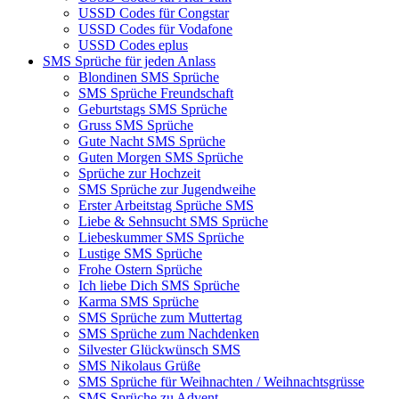
USSD Codes für Congstar
USSD Codes für Vodafone
USSD Codes eplus
SMS Sprüche für jeden Anlass
Blondinen SMS Sprüche
SMS Sprüche Freundschaft
Geburtstags SMS Sprüche
Gruss SMS Sprüche
Gute Nacht SMS Sprüche
Guten Morgen SMS Sprüche
Sprüche zur Hochzeit
SMS Sprüche zur Jugendweihe
Erster Arbeitstag Sprüche SMS
Liebe & Sehnsucht SMS Sprüche
Liebeskummer SMS Sprüche
Lustige SMS Sprüche
Frohe Ostern Sprüche
Ich liebe Dich SMS Sprüche
Karma SMS Sprüche
SMS Sprüche zum Muttertag
SMS Sprüche zum Nachdenken
Silvester Glückwünsch SMS
SMS Nikolaus Grüße
SMS Sprüche für Weihnachten / Weihnachtsgrüsse
SMS Sprüche zu Advent