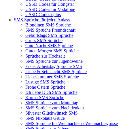
USSD Codes für Congstar
USSD Codes für Vodafone
USSD Codes eplus
SMS Sprüche für jeden Anlass
Blondinen SMS Sprüche
SMS Sprüche Freundschaft
Geburtstags SMS Sprüche
Gruss SMS Sprüche
Gute Nacht SMS Sprüche
Guten Morgen SMS Sprüche
Sprüche zur Hochzeit
SMS Sprüche zur Jugendweihe
Erster Arbeitstag Sprüche SMS
Liebe & Sehnsucht SMS Sprüche
Liebeskummer SMS Sprüche
Lustige SMS Sprüche
Frohe Ostern Sprüche
Ich liebe Dich SMS Sprüche
Karma SMS Sprüche
SMS Sprüche zum Muttertag
SMS Sprüche zum Nachdenken
Silvester Glückwünsch SMS
SMS Nikolaus Grüße
SMS Sprüche für Weihnachten / Weihnachtsgrüsse
SMS Sprüche zu Advent