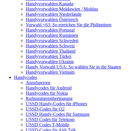
Handyvorwahlen Kanada
Handyvorwahlen Moldawien / Moldau
Handyvorwahlen Niederlande
Handyvorwahlen Österreich
Vorwahl +63: So erreichen Sie die Philippinen
Handyvorwahlen Portugal
Handyvorwahlen Rumänien
Handyvorwahlen Schweden
Handyvorwahlen Schweiz
Handyvorwahlen Thailand
Handyvorwahlen Türkei
Handyvorwahlen Ukraine
Handy Vorwahl USA: So wählen Sie in die Staaten
Handyvorwahlen Vietnam
Handycodes
Anrufsperren
Handycodes für Android
Handycodes für Nokia
Rufnummernübertragung
USSD Handy-Codes für iPhones
USSD-Codes für O2
USSD Handy-Codes für Samsung
USSD Codes für Telekom
USSD Codes T-Mobile
USSD-Codes für Aldi Talk