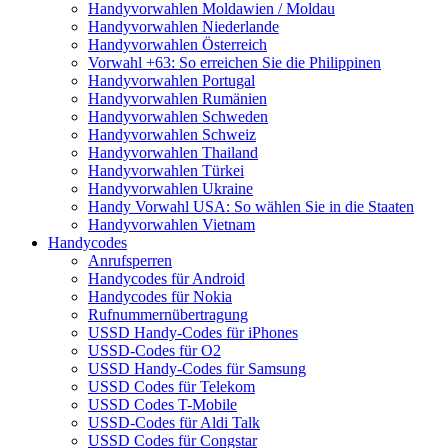
Handyvorwahlen Moldawien / Moldau
Handyvorwahlen Niederlande
Handyvorwahlen Österreich
Vorwahl +63: So erreichen Sie die Philippinen
Handyvorwahlen Portugal
Handyvorwahlen Rumänien
Handyvorwahlen Schweden
Handyvorwahlen Schweiz
Handyvorwahlen Thailand
Handyvorwahlen Türkei
Handyvorwahlen Ukraine
Handy Vorwahl USA: So wählen Sie in die Staaten
Handyvorwahlen Vietnam
Handycodes
Anrufsperren
Handycodes für Android
Handycodes für Nokia
Rufnummernübertragung
USSD Handy-Codes für iPhones
USSD-Codes für O2
USSD Handy-Codes für Samsung
USSD Codes für Telekom
USSD Codes T-Mobile
USSD-Codes für Aldi Talk
USSD Codes für Congstar