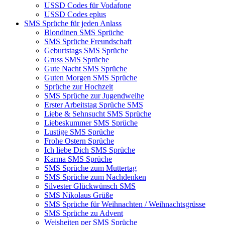
USSD Codes für Vodafone
USSD Codes eplus
SMS Sprüche für jeden Anlass
Blondinen SMS Sprüche
SMS Sprüche Freundschaft
Geburtstags SMS Sprüche
Gruss SMS Sprüche
Gute Nacht SMS Sprüche
Guten Morgen SMS Sprüche
Sprüche zur Hochzeit
SMS Sprüche zur Jugendweihe
Erster Arbeitstag Sprüche SMS
Liebe & Sehnsucht SMS Sprüche
Liebeskummer SMS Sprüche
Lustige SMS Sprüche
Frohe Ostern Sprüche
Ich liebe Dich SMS Sprüche
Karma SMS Sprüche
SMS Sprüche zum Muttertag
SMS Sprüche zum Nachdenken
Silvester Glückwünsch SMS
SMS Nikolaus Grüße
SMS Sprüche für Weihnachten / Weihnachtsgrüsse
SMS Sprüche zu Advent
Weisheiten per SMS Sprüche