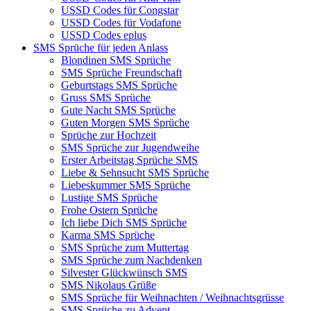
USSD Codes für Congstar
USSD Codes für Vodafone
USSD Codes eplus
SMS Sprüche für jeden Anlass
Blondinen SMS Sprüche
SMS Sprüche Freundschaft
Geburtstags SMS Sprüche
Gruss SMS Sprüche
Gute Nacht SMS Sprüche
Guten Morgen SMS Sprüche
Sprüche zur Hochzeit
SMS Sprüche zur Jugendweihe
Erster Arbeitstag Sprüche SMS
Liebe & Sehnsucht SMS Sprüche
Liebeskummer SMS Sprüche
Lustige SMS Sprüche
Frohe Ostern Sprüche
Ich liebe Dich SMS Sprüche
Karma SMS Sprüche
SMS Sprüche zum Muttertag
SMS Sprüche zum Nachdenken
Silvester Glückwünsch SMS
SMS Nikolaus Grüße
SMS Sprüche für Weihnachten / Weihnachtsgrüsse
SMS Sprüche zu Advent