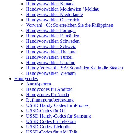
Handyvorwahlen Kanada
Handyvorwahlen Moldawien / Moldau
Handyvorwahlen Niederlande
Handyvorwahlen Österreich
Vorwahl +63: So erreichen Sie die Philippinen
Handyvorwahlen Portugal
Handyvorwahlen Rumänien
Handyvorwahlen Schweden
Handyvorwahlen Schweiz
Handyvorwahlen Thailand
Handyvorwahlen Türkei
Handyvorwahlen Ukraine
Handy Vorwahl USA: So wählen Sie in die Staaten
Handyvorwahlen Vietnam
Handycodes
Anrufsperren
Handycodes für Android
Handycodes für Nokia
Rufnummernübertragung
USSD Handy-Codes für iPhones
USSD-Codes für O2
USSD Handy-Codes für Samsung
USSD Codes für Telekom
USSD Codes T-Mobile
USSD-Codes für Aldi Talk