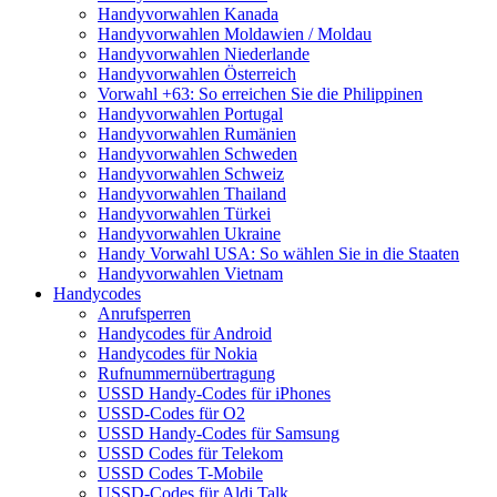
Handyvorwahlen Kanada
Handyvorwahlen Moldawien / Moldau
Handyvorwahlen Niederlande
Handyvorwahlen Österreich
Vorwahl +63: So erreichen Sie die Philippinen
Handyvorwahlen Portugal
Handyvorwahlen Rumänien
Handyvorwahlen Schweden
Handyvorwahlen Schweiz
Handyvorwahlen Thailand
Handyvorwahlen Türkei
Handyvorwahlen Ukraine
Handy Vorwahl USA: So wählen Sie in die Staaten
Handyvorwahlen Vietnam
Handycodes
Anrufsperren
Handycodes für Android
Handycodes für Nokia
Rufnummernübertragung
USSD Handy-Codes für iPhones
USSD-Codes für O2
USSD Handy-Codes für Samsung
USSD Codes für Telekom
USSD Codes T-Mobile
USSD-Codes für Aldi Talk