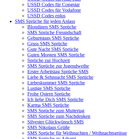
USSD Codes für Congstar
USSD Codes für Vodafone
USSD Codes eplus
SMS Sprüche für jeden Anlass
Blondinen SMS Sprüche
SMS Sprüche Freundschaft
Geburtstags SMS Sprüche
Gruss SMS Sprüche
Gute Nacht SMS Sprüche
Guten Morgen SMS Sprüche
Sprüche zur Hochzeit
SMS Sprüche zur Jugendweihe
Erster Arbeitstag Sprüche SMS
Liebe & Sehnsucht SMS Sprüche
Liebeskummer SMS Sprüche
Lustige SMS Sprüche
Frohe Ostern Sprüche
Ich liebe Dich SMS Sprüche
Karma SMS Sprüche
SMS Sprüche zum Muttertag
SMS Sprüche zum Nachdenken
Silvester Glückwünsch SMS
SMS Nikolaus Grüße
SMS Sprüche für Weihnachten / Weihnachtsgrüsse
SMS Sprüche zu Advent