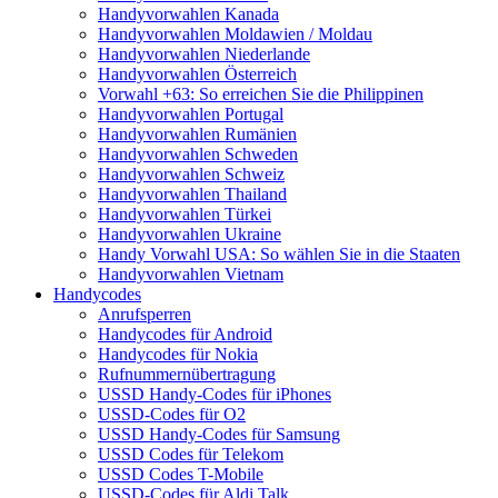
Handyvorwahlen Kanada
Handyvorwahlen Moldawien / Moldau
Handyvorwahlen Niederlande
Handyvorwahlen Österreich
Vorwahl +63: So erreichen Sie die Philippinen
Handyvorwahlen Portugal
Handyvorwahlen Rumänien
Handyvorwahlen Schweden
Handyvorwahlen Schweiz
Handyvorwahlen Thailand
Handyvorwahlen Türkei
Handyvorwahlen Ukraine
Handy Vorwahl USA: So wählen Sie in die Staaten
Handyvorwahlen Vietnam
Handycodes
Anrufsperren
Handycodes für Android
Handycodes für Nokia
Rufnummernübertragung
USSD Handy-Codes für iPhones
USSD-Codes für O2
USSD Handy-Codes für Samsung
USSD Codes für Telekom
USSD Codes T-Mobile
USSD-Codes für Aldi Talk