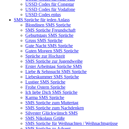
USSD Codes für Congstar
USSD Codes für Vodafone
USSD Codes eplus
SMS Sprüche für jeden Anlass
Blondinen SMS Sprüche
SMS Sprüche Freundschaft
Geburtstags SMS Sprüche
Gruss SMS Sprüche
Gute Nacht SMS Sprüche
Guten Morgen SMS Sprüche
Sprüche zur Hochzeit
SMS Sprüche zur Jugendweihe
Erster Arbeitstag Sprüche SMS
Liebe & Sehnsucht SMS Sprüche
Liebeskummer SMS Sprüche
Lustige SMS Sprüche
Frohe Ostern Sprüche
Ich liebe Dich SMS Sprüche
Karma SMS Sprüche
SMS Sprüche zum Muttertag
SMS Sprüche zum Nachdenken
Silvester Glückwünsch SMS
SMS Nikolaus Grüße
SMS Sprüche für Weihnachten / Weihnachtsgrüsse
SMS Sprüche zu Advent