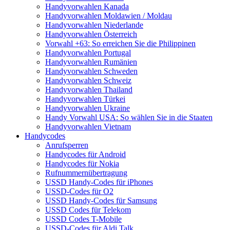
Handyvorwahlen Kanada
Handyvorwahlen Moldawien / Moldau
Handyvorwahlen Niederlande
Handyvorwahlen Österreich
Vorwahl +63: So erreichen Sie die Philippinen
Handyvorwahlen Portugal
Handyvorwahlen Rumänien
Handyvorwahlen Schweden
Handyvorwahlen Schweiz
Handyvorwahlen Thailand
Handyvorwahlen Türkei
Handyvorwahlen Ukraine
Handy Vorwahl USA: So wählen Sie in die Staaten
Handyvorwahlen Vietnam
Handycodes
Anrufsperren
Handycodes für Android
Handycodes für Nokia
Rufnummernübertragung
USSD Handy-Codes für iPhones
USSD-Codes für O2
USSD Handy-Codes für Samsung
USSD Codes für Telekom
USSD Codes T-Mobile
USSD-Codes für Aldi Talk