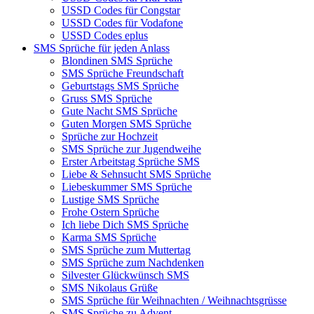
USSD Codes für Congstar
USSD Codes für Vodafone
USSD Codes eplus
SMS Sprüche für jeden Anlass
Blondinen SMS Sprüche
SMS Sprüche Freundschaft
Geburtstags SMS Sprüche
Gruss SMS Sprüche
Gute Nacht SMS Sprüche
Guten Morgen SMS Sprüche
Sprüche zur Hochzeit
SMS Sprüche zur Jugendweihe
Erster Arbeitstag Sprüche SMS
Liebe & Sehnsucht SMS Sprüche
Liebeskummer SMS Sprüche
Lustige SMS Sprüche
Frohe Ostern Sprüche
Ich liebe Dich SMS Sprüche
Karma SMS Sprüche
SMS Sprüche zum Muttertag
SMS Sprüche zum Nachdenken
Silvester Glückwünsch SMS
SMS Nikolaus Grüße
SMS Sprüche für Weihnachten / Weihnachtsgrüsse
SMS Sprüche zu Advent