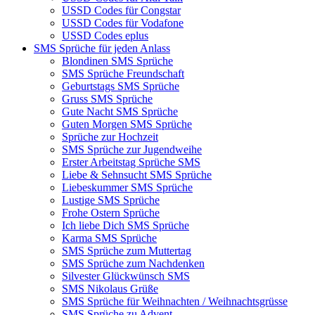
USSD Codes für Congstar
USSD Codes für Vodafone
USSD Codes eplus
SMS Sprüche für jeden Anlass
Blondinen SMS Sprüche
SMS Sprüche Freundschaft
Geburtstags SMS Sprüche
Gruss SMS Sprüche
Gute Nacht SMS Sprüche
Guten Morgen SMS Sprüche
Sprüche zur Hochzeit
SMS Sprüche zur Jugendweihe
Erster Arbeitstag Sprüche SMS
Liebe & Sehnsucht SMS Sprüche
Liebeskummer SMS Sprüche
Lustige SMS Sprüche
Frohe Ostern Sprüche
Ich liebe Dich SMS Sprüche
Karma SMS Sprüche
SMS Sprüche zum Muttertag
SMS Sprüche zum Nachdenken
Silvester Glückwünsch SMS
SMS Nikolaus Grüße
SMS Sprüche für Weihnachten / Weihnachtsgrüsse
SMS Sprüche zu Advent