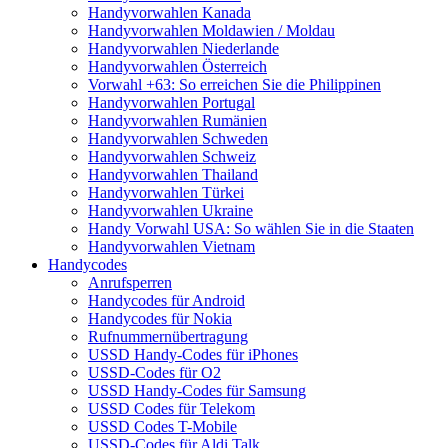
Handyvorwahlen Kanada
Handyvorwahlen Moldawien / Moldau
Handyvorwahlen Niederlande
Handyvorwahlen Österreich
Vorwahl +63: So erreichen Sie die Philippinen
Handyvorwahlen Portugal
Handyvorwahlen Rumänien
Handyvorwahlen Schweden
Handyvorwahlen Schweiz
Handyvorwahlen Thailand
Handyvorwahlen Türkei
Handyvorwahlen Ukraine
Handy Vorwahl USA: So wählen Sie in die Staaten
Handyvorwahlen Vietnam
Handycodes
Anrufsperren
Handycodes für Android
Handycodes für Nokia
Rufnummernübertragung
USSD Handy-Codes für iPhones
USSD-Codes für O2
USSD Handy-Codes für Samsung
USSD Codes für Telekom
USSD Codes T-Mobile
USSD-Codes für Aldi Talk