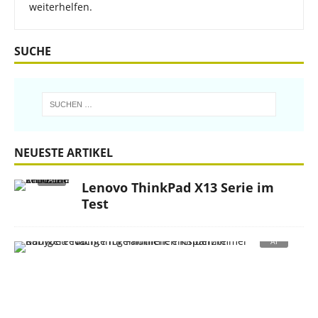
weiterhelfen.
SUCHE
NEUESTE ARTIKEL
Lenovo ThinkPad X13 Serie im
Test
R
u
h
i
g